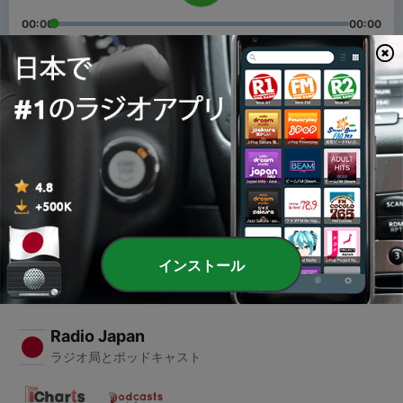
00:00
00:00
エピソード
-
2
28 & Failing At Adulting 😭
17 8月 2017
-
1
Introduction: It starts here
10 8月 2017
インストール
Radio Japan
ラジオ局とポッドキャスト