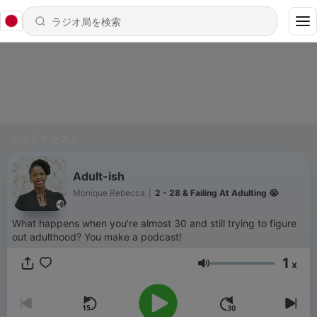
ポッドキャスト
Adult-ish
Monique Rebecca
|
2 - 28 & Failing At Adulting 😭
What happens when you're almost 30 and still trying to figure
out adulthood? You make a podcast!
1
x
音量