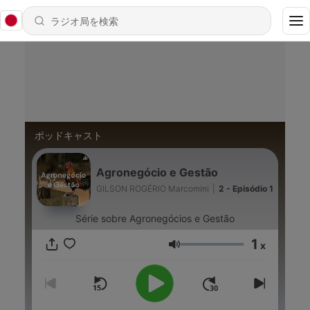
ポッドキャスト
Agronegócio e Gestão
GILSON ROGÉRIO Marcomini
|
2 - Episódio 1
Série sobre Agronegócios e Gestão
1
x
音量