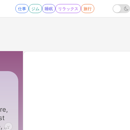
仕事
ジム
睡眠
リラックス
旅行
re,
st
, un