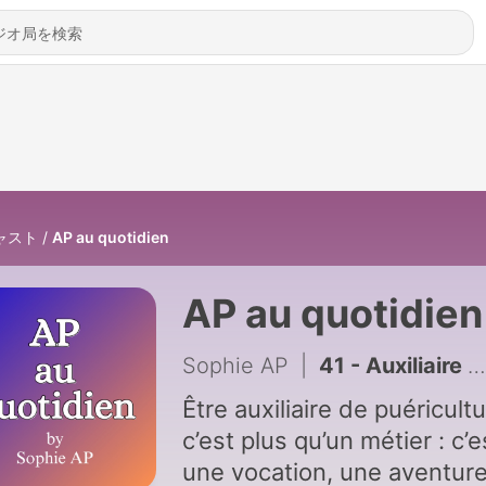
ャスト
AP au quotidien
AP au quotidien
Sophie AP
|
41 - Auxiliaire de puériculture : observer en crèche, une compétence qu’on sous-estime - SAP #22
Être auxiliaire de puéricultu
c’est plus qu’un métier : c’e
une vocation, une aventure