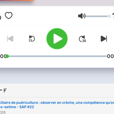
mélange de passion et de
doutes. Mais entre la fati
le manque de reconnaissa
音量
les questionnements et l’e
de bien faire, pas toujours
facile de garder le cap.
Bienvenue sur AP au
Quotidien, le podcast qui t
:00
00
parle VRAIMENT. Ici, on ne 
pas que parler de
transmissions ou de
démarches de soin. On par
ード
surtout de toi : Tes peurs 
Vais-je être à la hauteur ? 
iliaire de puériculture : observer en crèche, une compétence qu’o
je légitime ? Tes frustratio
s-estime - SAP #22
026