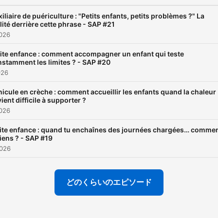
Ce stress, cette charge
mentale, ce sentiment d’êt
iliaire de puériculture : "Petits enfants, petits problèmes ?" La
lité derrière cette phrase - SAP #21
parfois invisible… Tes rêv
026
Trouver un équilibre,
ite enfance : comment accompagner un enfant qui teste
s’épanouir dans ce métier,
stamment les limites ? - SAP #20
reprendre confiance en so
026
Dans chaque épisode, on
icule en crèche : comment accueillir les enfants quand la chaleur
plonge ensemble dans ton
ient difficile à supporter ?
026
quotidien d’AP, avec
authenticité et bienveillanc
ite enfance : quand tu enchaînes des journées chargées… comme
tiens ? - SAP #19
On met des mots sur ce qu
026
ressens, on explore des
pistes, et surtout, on avan
どのくらいのエピソード
ensemble. Ici, c’est ton
espace. Ton moment. Ta
réalité. 💌 Si tu veux me