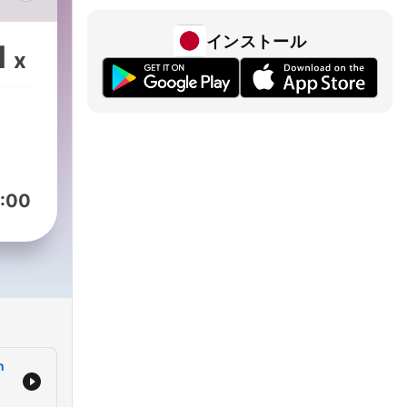
gue,
インストール
1
x
nce,
nvie
e
:00
fait
le
–
Suis-
n
ns –