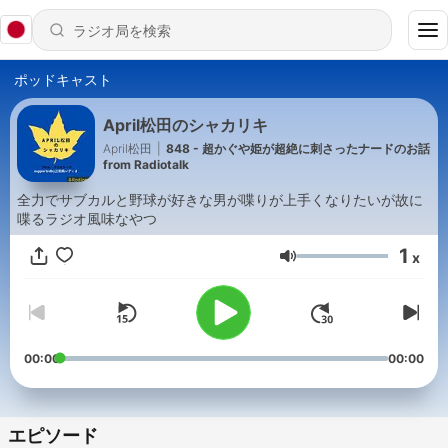
ポッドキャスト
April松田のシャカリキ
April松田
|
848 - 超かぐや姫が超絶に刺さったナードのお話
from Radiotalk
全力でサブカルと野球が好きな男が喋りが上手くなりたいが故に
喋るラジオ風味なやつ
1
x
音量
00:00
00:00
エピソード