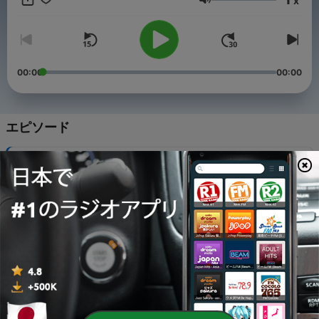
x
けグッズECサイト： https://atohazzz.official.ec/ ✎︎＿＿＿＿＿
音量
＿＿＿＿＿＿＿＿＿ SNS（Instagram・Twitter）で #あとは寝る
だけ をつけてあとは寝るだけエピソードや番組へのコメントをお
寄せください。みなさんのちょっとした日常のしあわせ、お待ち
してますzzz Instagram💤
https://www.instagram.com/atoha_zzz/ Twitter💤
00:00
00:00
https://twitter.com/atoha_zzz
エピソード
-
47
#37 お腹まで本に浸かって#あとは寝るだけ
01 2月 2025
-
46
#36 ちゃんとこつこつ #あとは寝るだけ
12 1月 2025
-
45
#35 今年も気付き多き #あとは寝るだけ
30 12月 2024
-
44
#34 ポッドキャストを聴いたら #あとは寝るだけ
30 11月 2024