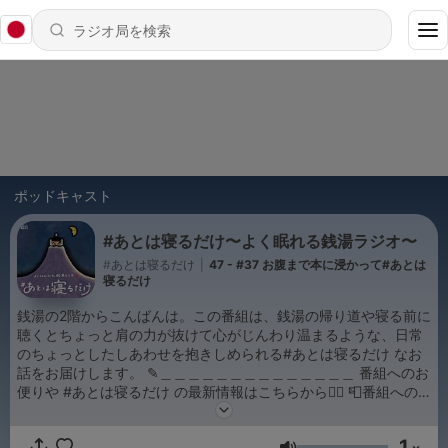
ポッドキャスト
#あとは寝るだけ〜よく眠れる銭湯ラジオ〜
#あとは寝るだけ
|
47 - #37 お腹まで本に浸かって#あとは
寝るだけ
銭湯の2階からこんばんは。この番組は、銭湯の帰り道や寝る前に
聴くとちょっと肩の力が抜けて心がじんわり温まるような、日常
のちょっとしたしあわせを抱きしめられる#あとは寝るだけ なお
話をお届けします。 ✎︎＿＿＿＿＿＿＿＿＿＿＿＿＿＿ 番組へのお
便りや #あとは寝るだけ の最新情報はこちらから🧙‍♀️ 📮番組への
お便りはこちら： https://forms.gle/duQUdS4zi9WFdLjF8 🛏あ
とは寝るだけ公式HP： https://atoha-zzz.com/ 👕あとは寝るだ
1