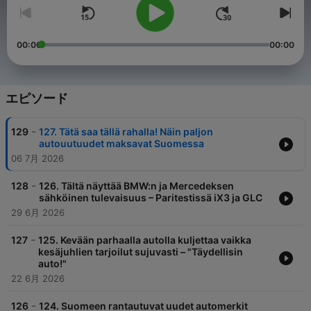
00:00
00:00
エピソード
-
129
127. Tätä saa tällä rahalla! Näin paljon
autouutuudet maksavat Suomessa
06 7月 2026
-
128
126. Tältä näyttää BMW:n ja Mercedeksen
sähköinen tulevaisuus – Paritestissä iX3 ja GLC
29 6月 2026
-
127
125. Kevään parhaalla autolla kuljettaa vaikka
kesäjuhlien tarjoilut sujuvasti – "Täydellisin
auto!"
22 6月 2026
-
126
124. Suomeen rantautuvat uudet automerkit