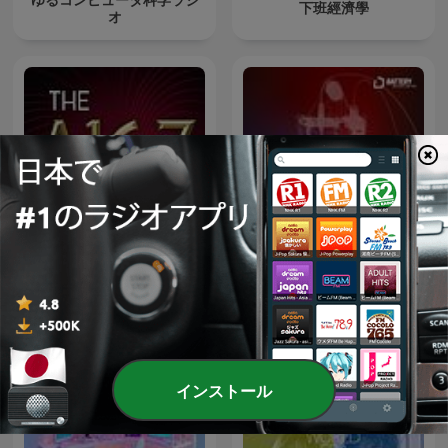
下班經濟學
オ
The a16z Show
Battery Insiders
インストール