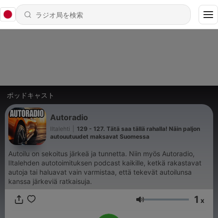
ポッドキャスト
Autoradio
Iltalehti
|
129 - 127. Tätä saa tällä rahalla! Näin paljon
autouutuudet maksavat Suomessa
Autoilu on sekoitus järkeä ja tunnetta. Niin myös Autoradio,
Iltalehden autotoimituksen podcast kaikille, ketkä rakastavat
autoja tai haluavat vain varmistaa, että tekevät autoilunsa
kanssa järkeviä ratkaisuja.
1
x
音量