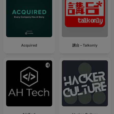
Acquired
講台 – Talkonly