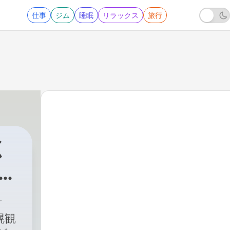
仕事
ジム
睡眠
リラックス
旅行
く
 札
幌観