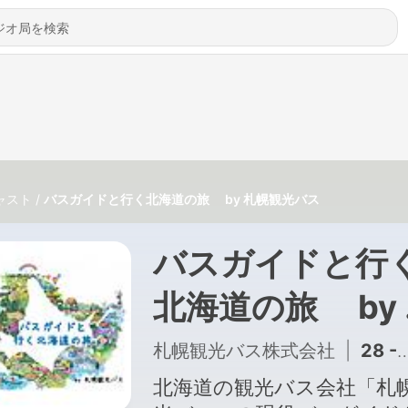
ャスト
バスガイドと行く北海道の旅 by 札幌観光バス
バスガイドと行
北海道の旅 by
幌観光バス
札幌観光バス株式会社
|
28 - #028 様々な顔をもつ「千歳市」のご紹介。千歳市の名物で、秋の味覚の代表でもある「鮭」のお話も。
北海道の観光バス会社「札