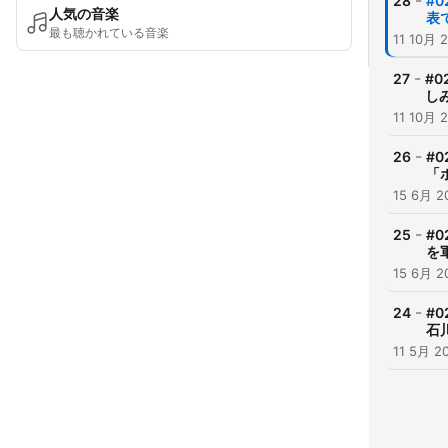
-
28
#
人気の音楽
表
最も聴かれている音楽
11 10月 
-
27
#
し
11 10月 
-
26
#
「
15 6月 2
-
25
#
を
15 6月 2
-
24
#
石
11 5月 2