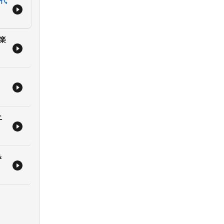
の代
】
/channel/UCcS-
楽
ニ
＆