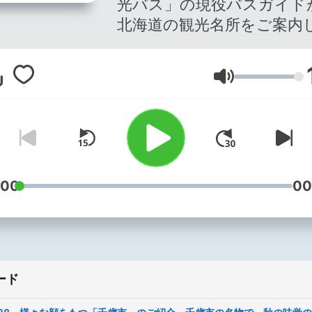
光バス」の現役バスガイド
北海道の観光名所をご案内
り、ご当地グルメなど北海
行の役に立つ情報をお届け
音量
番組です。 旅先に向かう車のド
ライブ中や旅の計画を立て
などに聞いていただき、こ
ら行く場所の予習をしてい
いたり、行った先の観光地
内を聞きながら観光を楽し
:00
00
いただいたりして、皆さん
海道旅行が少し充実したも
なれば嬉しく思います。 【札幌
観光バスの旅行商品はこち
ード
https://www.sakkan-
tourism.com/ 【youtubeチャン