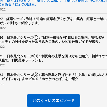
028 様々な顔をもつ「千歳市」のご紹介。千歳市の名物で、秋の味覚
でもある「鮭」のお話も。
ネル・なまらさっかんさん
2022
https://www.youtube.com
DfWdQ9LaldrozCb-
027 紅葉シーズン到来！道南の紅葉名所２か所をご案内。紅葉と一緒に
みたい甘味もご紹介します。
Sjw/featured
2022
026 日本最北シリーズ④：“日本一裕福な村”猿払をご案内。猿払名物
ホタテ」の貝柱を使った炊き込みご飯のレシピを丹野ガイドが伝授。
022
025 日本最北シリーズ③：利尻島の上手な回り方をご紹介。朝採れウ
軍艦で。利尻昆布ラーメンも。
022
024 日本最北シリーズ②：花の浮島と呼ばれる「礼文島」の楽しみ方
川ガイドのおすすめグルメ「ホッケのとば」をご紹介
022
どのくらいのエピソード