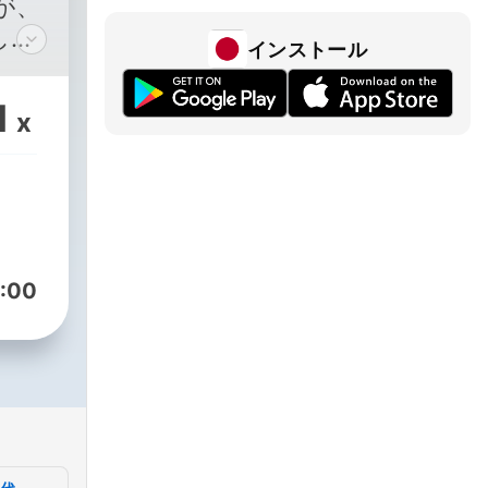
が、
した
インストール
道旅
する
1
x
る時
れか
ただ
で案
んで
:00
の北
のに
ら】