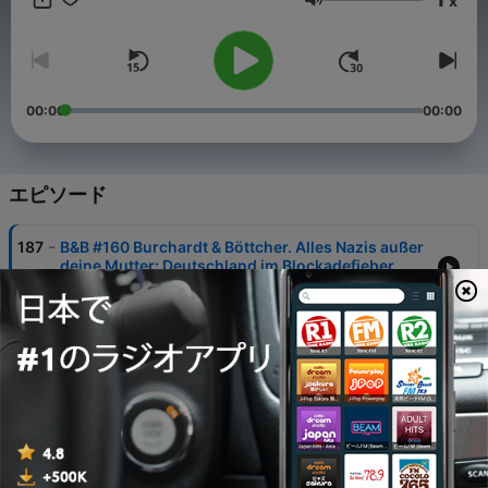
x
nicht statt. B&B und alles drum herum werden ermöglicht von
音量
euch freiwilligen Schenkern und Unterstützern. Wer
dazugehört (Danke sehr!), schickt uns gern eine Mail an
freunde@bbtalk.de, dann schicken wir euch ein Passwort für
den "Freundekanal" (https://bbtalk.de/freunde-von-bbtalk/)
und das Vernetzungs-Werk bbfreunde.de. Danke für´s
00:00
00:00
Schenken 💖. Ohne eure Unterstützung 😍 kann es B&B nicht
geben. Name: B+B Sven Böttcher IBAN: DE22 2075 0000
0091 1012 20 BIC: NOLADE21HAM SPK Harburg-Buxtehude -
21073 Hamburg PayPal:
エピソード
https://www.paypal.com/paypalme/teammensch2021 Bitcoin
auf Anfrage Podcast Apple: https://apple.co/3E8Nl5B Spotify:
-
187
B&B #160 Burchardt & Böttcher. Alles Nazis außer
https://spoti.fi/3xInVJN Podimo: https://bit.ly/3FY8akL Deezer
deine Mutter: Deutschland im Blockadefieber
: https://bit.ly/4dlizqV RTL+ : https://bit.ly/4gwUccR Podcast
05 7月 2026
&B Apple : https://apple.co/47I1Gpu Spotify :
https://spoti.fi/3XTVck5 Podimo : https://bit.ly/3XyjG0O
-
Deezer : https://bit.ly/47ws4CF RTL+ : https://bit.ly/4eggzl6
186
B&B #159 Burchardt & Böttcher: Weltkrieg in
kurzen Hosen
Web ######## https://bbtalk.de
https://www.svenboettcher.net/ https://www.erzähler.net/
21 6月 2026
http://www.quintessenzen.net/ Freundekanal:
https://bbtalk.de/freunde-von-bbtalk/ Plattformen
-
185
B&B #158 Burchardt & Böttcher. Mit
#########
Massenverblödungswaffen ins Endspiel?
https://www.youtube.com/@burchardtundboettcher
07 6月 2026
https://odysee.com/@bbtalk https://rumble.com/c/c-1393243