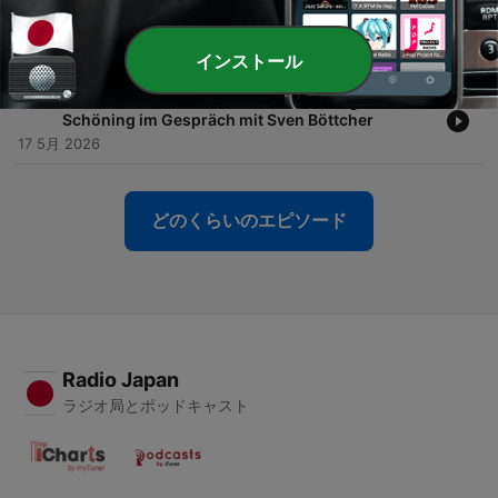
Telegram: https://t.me/nsch_2021
-
184
B&B #157 Burchardt & Böttcher. Triumph des
https://www.instagram.com/bundbsocial/
Menschlichen: KI, geh mal Bier holen
https://x.com/bundbsocial
24 5月 2026
インストール
https://www.facebook.com/people/BB/61580250980172/
-
183
Besuch &B #17: Werdet friedenssüchtig! Gesa
Schöning im Gespräch mit Sven Böttcher
17 5月 2026
どのくらいのエピソード
Radio Japan
ラジオ局とポッドキャスト