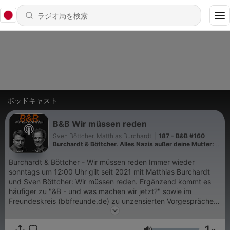
ポッドキャスト
B&B Wir müssen reden
Sven Böttcher, Matthias Burchardt
|
187 - B&B #160
Burchardt & Böttcher. Alles Nazis außer deine Mutter:
Deutschland im Blockadefieber
Burchardt & Böttcher - Wir müssen reden Immer wieder
sonntags um 12:00 Uhr gilt seit 2021 mit Matthias Burchardt
und Sven Böttcher: Wir müssen reden. Ergänzend kommt es
häufiger zu "&B - und was machen wir jetzt?" sowie im
Freundeskreis (bbfreunde.de) zu unzensierten Vorgesprächen
("Töpferkurse") und "B zur Sache!". Unsere Gespräche laufen
auf allen Plattformen gratis, eine Kommerzialisierung findet
1