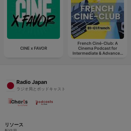
French Ciné-Club: A
CINE x FAVOR
Cinema Podcast for
Intermediate & Advanced
French Learners
Radio Japan
ラジオ局とポッドキャスト
リソース
配信局