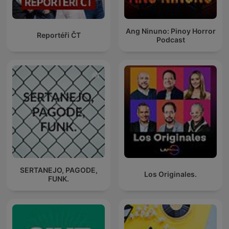
Ang Ninuno: Pinoy Horror
Reportéři ČT
Podcast
SERTANEJO, PAGODE,
Los Originales.
FUNK.