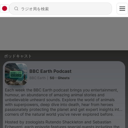
ポッドキャスト
BBC Earth Podcast
BBC Earth
|
50 - Ghosts
Each week the BBC Earth podcast brings you entertainment,
humour, an abundance of amazing animal stories and
unbelievable unheard sounds. Explore the world of animals
with superpowers, deep dive into death, hear from heroes
passionately protecting the planet and get expert insights into
corners of the natural world you’ve never explored before.
Hosted by zoologists Rutendo Shackleton and Sebastian
Echeverri, each episode features special guests including the