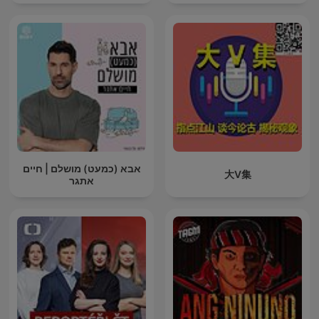
אבא (כמעט) מושלם | חיים
大V集
אתגר