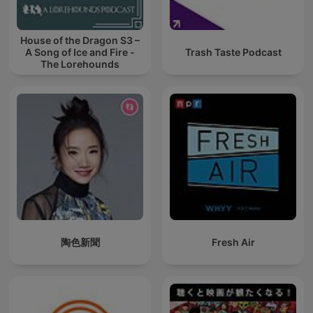
House of the Dragon S3 –
A Song of Ice and Fire -
Trash Taste Podcast
The Lorehounds
陶色新聞
Fresh Air