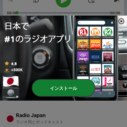
00:00
00:00
エピソード
-
2
最近のボカロのMVはどうしてそんなに動くのか
14 3月 2025
-
1
原口沙輔、および人マニアは何がすごいのか徹底考察す
る
14 2月 2025
インストール
Radio Japan
ラジオ局とポッドキャスト