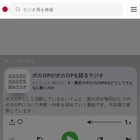
ポッドキャスト
ボカロPがボカロPを語るラジオ
えいぐふと/庭の川
|
2 - 最近のボカロのMVはどうしてそん
なに動くのか
ボカロPとして活動しているえいぐふと、庭の川が毎回ひとりの
ボカロPについて考察・分析を深めていく番組です。不定期で更
新しています。
1
x
音量