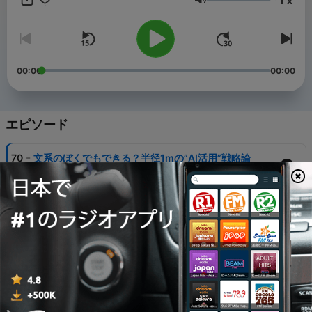
x
経済学部、ハーバード経営大学院MBA（2年次優秀賞）。投資実
音量
績：IPOはアイスタイル、オークファン、カヤック、ピクスタ、
メルカリ、ランサーズ、M&Aはしまうまプリントシステム、ナナ
ピ、クービック等。 https://x.com/s1kun ⚫︎長谷川リョー 編集
者、ライター、ポーカープレイヤー。東京生まれ育ち（時々アメ
リカ）、東大情報学環、新卒でリクルートを経て、独立。ケニア
00:00
00:00
でポーカープレイヤーとしてサバイブした後、現在は大阪で福祉
事業にトライ。主な編集協力：『ChatGPT vs 未来のない仕事を
する人たち』（堀江貴文）、『10年後の仕事図鑑』（堀江貴文）
https://x.com/_ryh ▼クレジット： ⚫︎企画・制作：コウ株式会社
エピソード
⚫︎カバーアート：ハロ ▼お便り・お問い合わせ：
https://x.gd/Eukoq
-
70
文系のぼくでもできる？半径1mの”AI活用”戦略論
02 8月 2026
-
69
チームをどう率いたらいい？己の器を拡張する戦略論
26 7月 2026
-
68
AIエージェントと人は一緒！？次世代の"ヒト"マネジ
メントの戦略論
19 7月 2026
-
67
「ワシは裸の王様じゃない！」という裸の王様になら