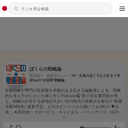
ポッドキャスト
ぼくらの戦略論
高宮慎一、長谷川リョー
|
70 - 文系のぼくでもできる？半
径1mの”AI活用”戦略論
企業戦略が専門の投資家＆本能のまま生きる編集者による、戦略
的な考え方がじわじわ身に付くPodcast🎧 取り得る選択肢が増
え、戦略の介在する余地が大きい今の時代の攻略法を探る💡 毎週
月曜0時頃に更新予定、どのエピソードから聴いてもOK🙆‍♂️ ▼出
演： ⚫︎高宮慎一 グロービス・キャピタル・パートナーズ（GCP）
代表パートナー。「Forbes日本で最も影響力のあるベンチャー投
資家ランキング」2018年1位。アーサー・D・リトル→GCP。東大
1