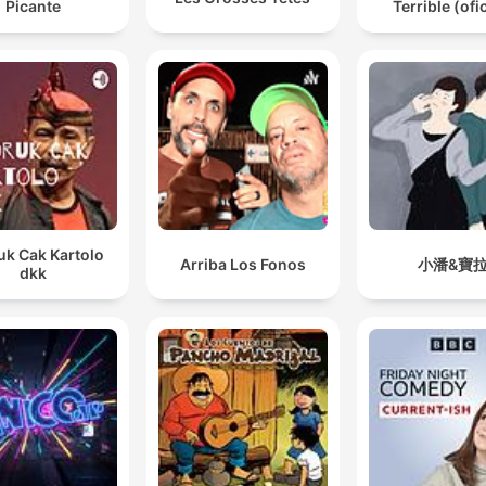
Picante
Terrible (ofic
uk Cak Kartolo
Arriba Los Fonos
小潘&寶
dkk