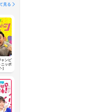
て見る
ジャンピ
トニッポ
-]