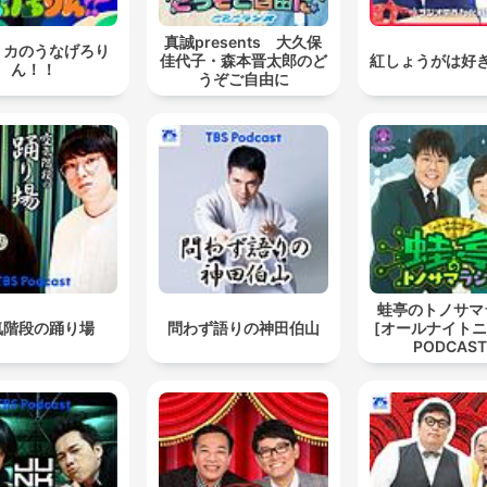
真誠presents 大久保
リカのうなげろり
佳代子・森本晋太郎のど
紅しょうがは好
ん！！
うぞご自由に
蛙亭のトノサマ
気階段の踊り場
問わず語りの神田伯山
[オールナイト
PODCAST