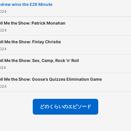
drew wins the £2K Minute
024
ll Me the Show: Patrick Monahan
024
ell Me the Show: Finlay Christie
024
ell Me the Show: Sex, Camp, Rock 'n' Roll
024
ell Me the Show: Goose's Quizzes Elimination Game
024
どのくらいのエピソード