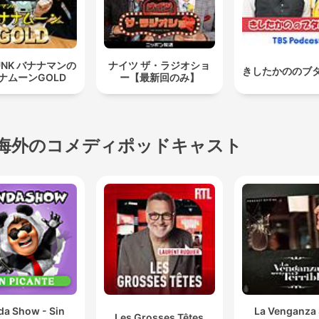
UNK バナナマンの
ナイツ ザ・ラジオショ
きしたかののブ
ナムーンGOLD
ー【最新回のみ】
海外のコメディポッドキャスト
da Show - Sin
La Venganza 
Les Grosses Têtes