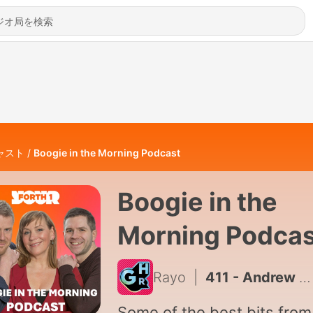
ャスト
Boogie in the Morning Podcast
Boogie in the
Morning Podcas
Rayo
|
411 - Andrew wins the £2K Minute
Some of the best bits from