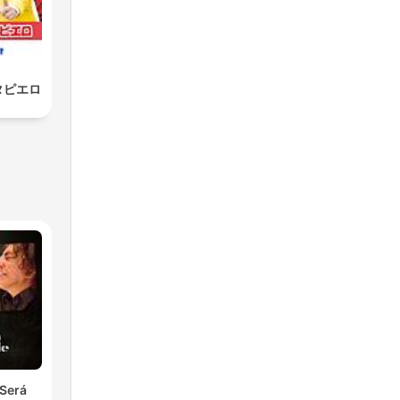
タピエロ
Será