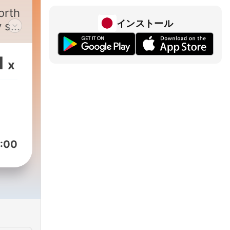
orth
インストール
y set
1
x
ou a
 live
:00