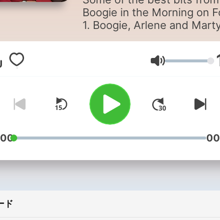
Boogie in the Morning on F
1. Boogie, Arlene and Mart
you up with everything you
need to know for the day
ahead and hopefully give y
音量
laugh along the way. Listen
on Rayo or ask your smart
speaker to ‘Play Forth 1’.
:00
00
ード