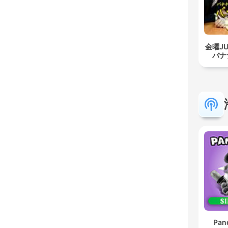
金曜J
バナ
Pan