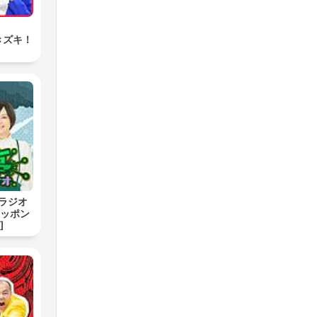
きズキ！
ラジオ
ニッポン
]