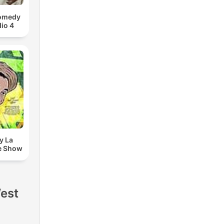
Comedy
io 4
y La
e Show
West