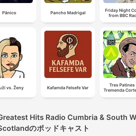
Friday Night 
Pânico
Pancho Madrigal
from BBC Rad
Tres Patines 
ži vs. Ženy
Kafamda Felsefe Var
Tremenda Cort
Greatest Hits Radio Cumbria & South 
Scotlandのポッドキャスト