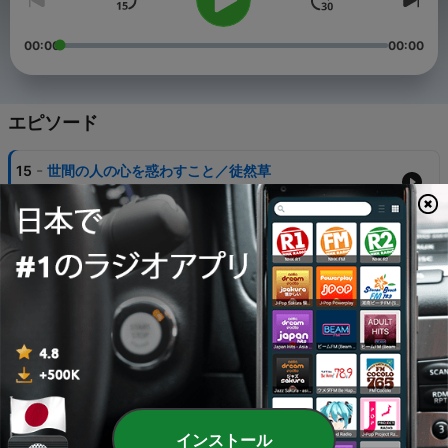
00:00
00:00
エピソード
-
15
世間の人の心を惑わすこと／徒然草
03 11月 2023
-
14
常具天蓋人語／今昔物語集
26 10月 2023
-
13
弥勒為盗人被壊叫給語／今昔物語集
19 10月 2023
-
12
高野証空上人、京へ上りけるに／徒然草
12 10月 2023
-
11
小笠原殿家に大坊主ばけ物の事／諸国百物語
インストール