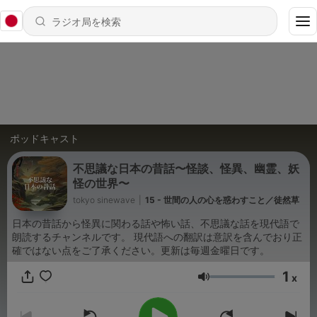
ポッドキャスト
不思議な日本の昔話〜怪談、怪異、幽霊、妖
怪の世界〜
tokyo sinewave
|
15 - 世間の人の心を惑わすこと／徒然草
日本の昔話から怪異に関わる話や怖い話、不思議な話を現代語で
朗読するチャンネルです。 現代語への翻訳は意訳を含んでおり正
確ではない点をご了承ください。更新は毎週金曜日です。
1
x
音量