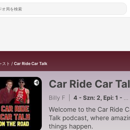
ャスト
Car Ride Car Talk
Car Ride Car Ta
Billy F
|
4 - Szn: 2, Epi: 1 - July 19th, 2018
Welcome to the Car Ride C
Talk podcast, where amazi
things happen.