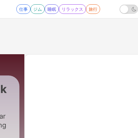
仕事
ジム
睡眠
リラックス
旅行
lk
ar
ng