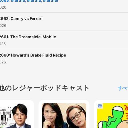
2663: Martha, Martha, Martha!
sponsor-free listening.
026
662: Camry vs Ferrari
026
2661: The Dreamsicle-Mobile
026
2660: Howard's Brake Fluid Recipe
026
他のレジャーポッドキャスト
すべ