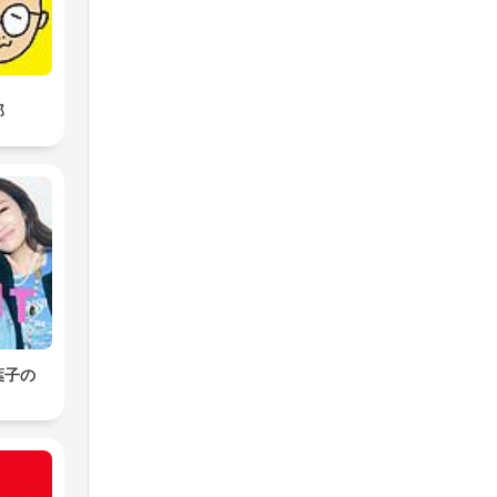
郎
葉子の
」