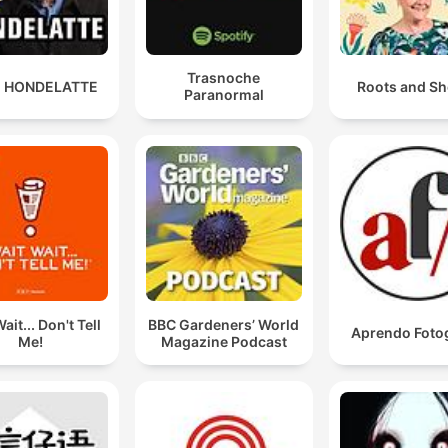
Trasnoche
 HONDELATTE
Roots and Sh
Paranormal
ait... Don't Tell
BBC Gardeners’ World
Aprendo Fotog
Me!
Magazine Podcast