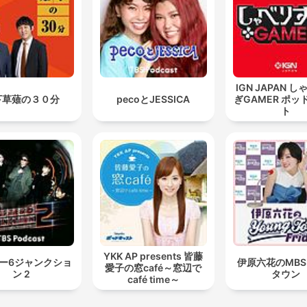
IGN JAPAN 
下草薙の３０分
pecoとJESSICA
ぎGAMER ポッ
ト
YKK AP presents 皆藤
ー6ジャンクショ
伊原六花のMB
愛子の窓café～窓辺で
ン 2
タウン
café time～