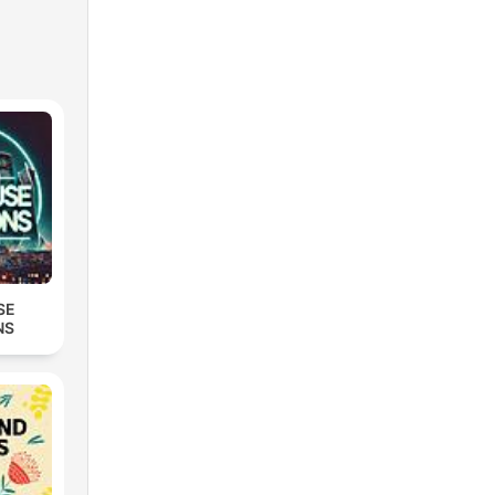
SE
NS