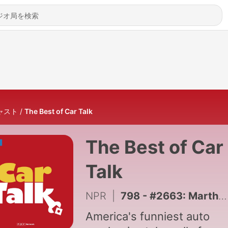
ャスト
The Best of Car Talk
The Best of Car
Talk
NPR
|
798 - #2663: Martha, Martha, Martha!
America's funniest auto