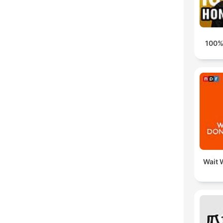
100%
Wait W