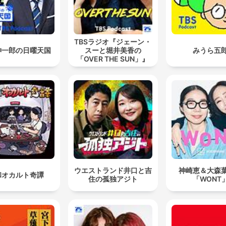
TBSラジオ『ジェーン・
紳一郎の日曜天国
スーと堀井美香の
みうら五
「OVER THE SUN」』
ウエストランド井口と吉
神崎恵＆大森
和オカルト奇譚
住の孤独アジト
「WONT