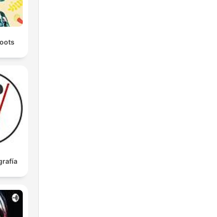
oots
rafía