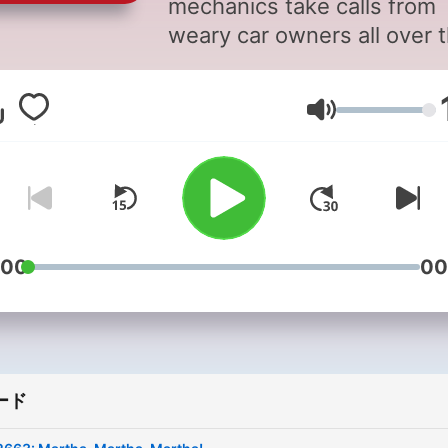
mechanics take calls from
weary car owners all over 
country, and crack wise wh
they diagnose Dodges and
音量
dismiss Diahatsus. You don
have to know anything abo
cars to love this one hour
weekly laugh fest.
Support public media by
:00
00
joining NPR+ at
plus.npr.or
You’ll get perks for over 25
NPR podcasts, and Car Tal
perks include full archive
ード
access, new(!) call-in bonu
episodes with Ray, and