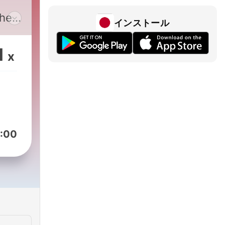
the
インストール
ile
1
x
't
ut
:00
g
.
k's
s