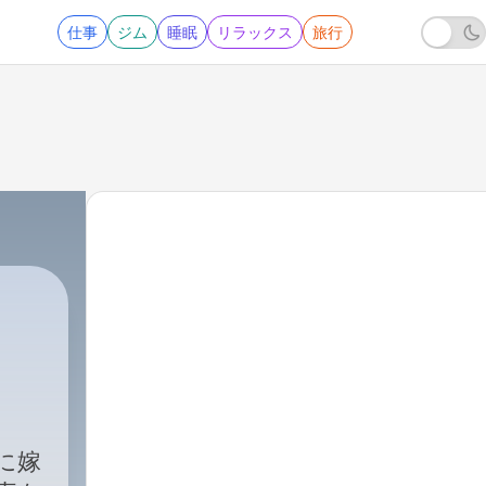
仕事
ジム
睡眠
リラックス
旅行
、
に嫁