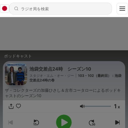
ポッドキャスト
池袋交差点24時 シーズン10
スタジオ・エム・オー・ジー
|
103 - 102（最終回）：池袋
交差点24時の巻
ザ・コレクターズの加藤ひさし＆古市コータローによるポッドキ
ャストのシーズン10
1
x
音量