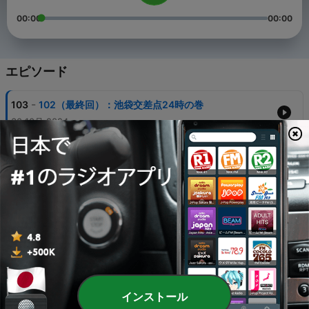
00:00
00:00
エピソード
-
103
102（最終回）：池袋交差点24時の巻
30 10月 2024
-
102
101：結婚式と税金は大人への第一歩の巻
23 10月 2024
-
101
100：考え直していただけませんか？の巻
16 10月 2024
-
100
099：三田線で東京気分の巻
09 10月 2024
-
99
098：舞台監督もびっくりの巻
インストール
02 10月 2024