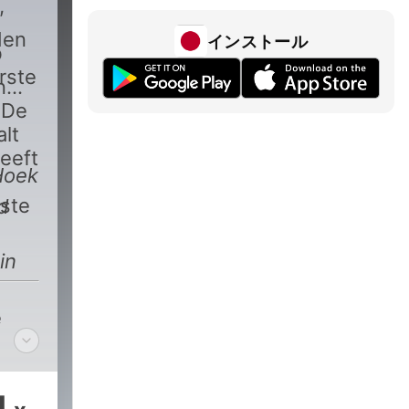
,
s
den
インストール
b
rste
n
 De
alt
eeft
Hoek
ste
d
in
e
1