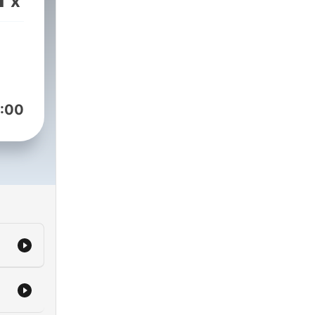
x
:00