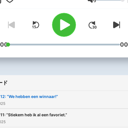
音量
:00
00
ード
12: “We hebben een winnaar!”
025
11: “Stiekem heb ik al een favoriet.”
025