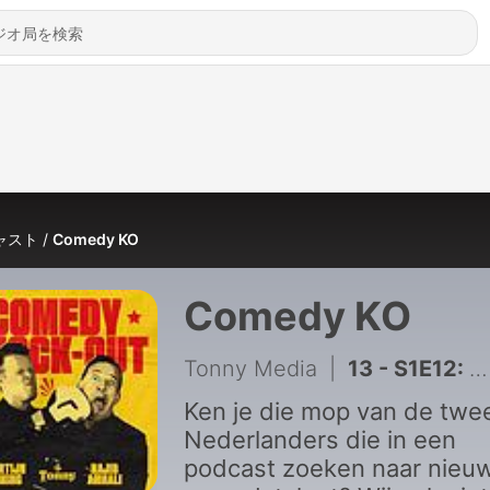
ャスト
Comedy KO
Comedy KO
Tonny Media
|
13 - S1E12: “We hebben een winnaar!”
Ken je die mop van de twe
Nederlanders die in een
podcast zoeken naar nieu