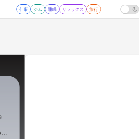
仕事
ジム
睡眠
リラックス
旅行
e
w