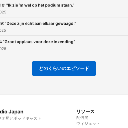
10: "Ik zie ‘m wel op het podium staan.”
025
9: "Deze zijn écht aan elkaar gewaagd!"
025
: “Groot applaus voor deze inzending”
025
どのくらいのエピソード
dio Japan
リソース
配信局
ジオ局とポッドキャスト
ウィジェット