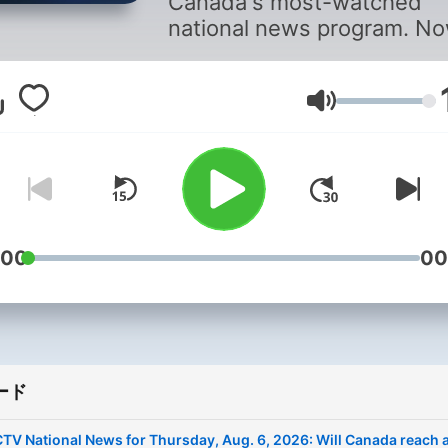
Canada's most-watched
national news program. N
you can stay up to date
Monday to Sunday with th
CTV National News Podcas
音量
delivered nightly. Listen to
Canada’s most trusted
newscast featuring stories
from here and around the
world with a perspective t
:00
00
is distinctly Canadian and
backed by the #1 news
organization in Canada.
ード
CTV National News for Thursday, Aug. 6, 2026: Will Canada reach 