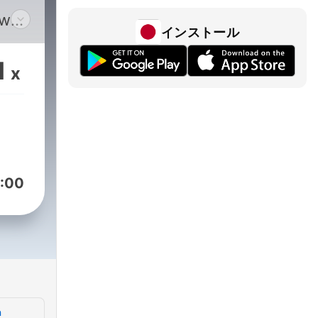
ow
インストール
e
1
x
t,
hat
:00
a