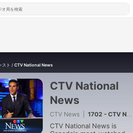
ャスト
CTV National News
CTV National
News
CTV News
|
1702 - CTV National News for Thursday, Aug. 6, 2026: Will Canada reach a trade deal with the U.S.?
CTV National News is