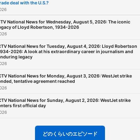
rade deal with the U.S.?
026
TV National News for Wednesday, August 5, 2026: The iconic
egacy of Lloyd Robertson, 1934-2026
026
CTV National News for Tuesday, August 4, 2026: Lloyd Robertson
934-2026: A look at his extraordinary career in journalism and
enduring legacy
026
CTV National News for Monday, August 3, 2026: WestJet strike
ended, tentative agreement reached
026
CTV National News for Sunday, August 2, 2026: WestJet strike
enters first official day
026
どのくらいのエピソード