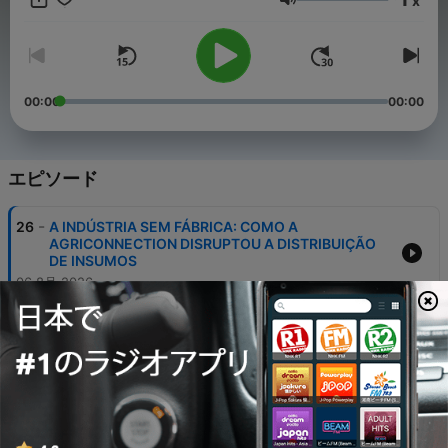
x
音量
00:00
00:00
エピソード
-
26
A INDÚSTRIA SEM FÁBRICA: COMO A
AGRICONNECTION DISRUPTOU A DISTRIBUIÇÃO
DE INSUMOS
06 8月 2026
-
25
DO SONHO DE 16 ANOS À GIGANTE DO AGRO
CHAMADA OURO SAFRA
03 12月 2025
-
24
CRÉDITO PARA O AGRO: DESAFIOS REAIS,
OPORTUNIDADES E COMO OPERAR NO CENÁRIO
DE JUROS E ESCASSEZ