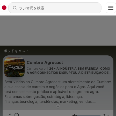
ポッドキャスト
Cumbre Agrocast
Cumbre Agro
|
26 - A INDÚSTRIA SEM FÁBRICA: COMO
A AGRICONNECTION DISRUPTOU A DISTRIBUIÇÃO DE
INSUMOS
Bem-vindos ao Cumbre Agrocast um oferecimento da Cumbre:
a sua escola de carreira e negócios para o Agro. Aqui você
terá conhecimento prático e aplicável do agro pro agro.
Falaremos sobre gestão, estratégia, liderança,
finanças,tecnologia, tendências, marketing, vendas,
desenvolvimento pessoal e profissional, tudo isso e muito mais
com alguns dos maiores nomes do setor.
1