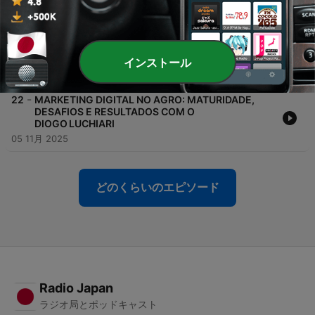
19 11月 2025
-
23
CRÉDITO DE CARBONO, SUSTENTABILIDADE E O
AGRO COMO PROTAGONISTA DA TRANSIÇÃO
CLIMÁTICA
インストール
12 11月 2025
-
22
MARKETING DIGITAL NO AGRO: MATURIDADE,
DESAFIOS E RESULTADOS COM O
DIOGO LUCHIARI
05 11月 2025
どのくらいのエピソード
Radio Japan
ラジオ局とポッドキャスト