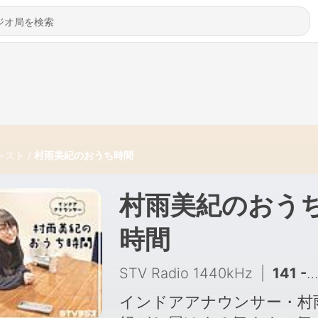
ャスト
村雨美紀のおうち時間
村雨美紀のおう
時間
STV Radio 1440kHz
|
141 - １３８日目「水通し」
インドアアナウンサー・村