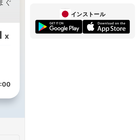
まぐ
インストール
1
x
:00