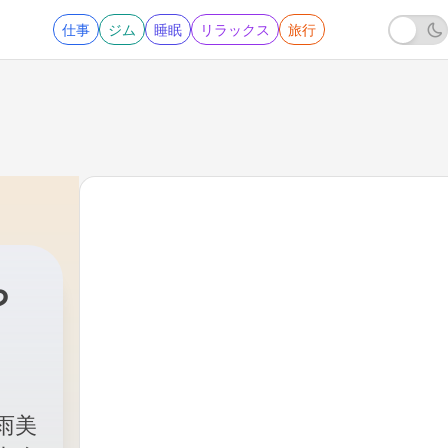
仕事
ジム
睡眠
リラックス
旅行
ち
雨美