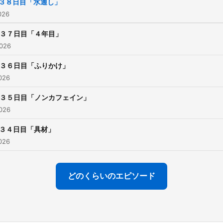
３８日目「水通し」
026
３７日目「４年目」
026
３６日目「ふりかけ」
026
３５日目「ノンカフェイン」
026
３４日目「具材」
026
どのくらいのエピソード