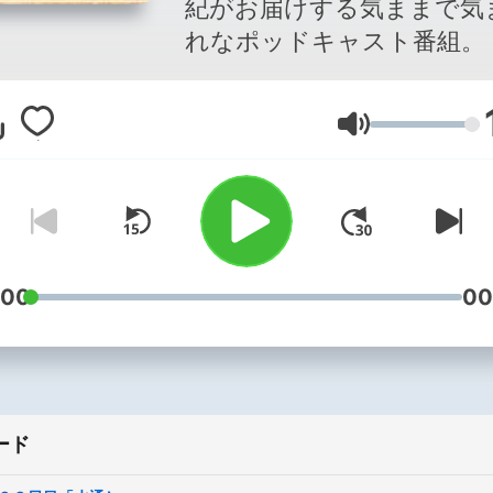
紀がお届けする気ままで気
れなポッドキャスト番組。
音量
:00
00
ード