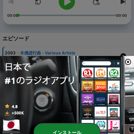
00:00
00:00
エピソード
-
2093
木偶进行曲 - Various Artists
05 8月 2026
-
2092
It Is For-Hattori李腾
04 8月 2026
-
2091
Town of Windmill - a_hisa
03 8月 2026
-
2090
Euforia-V.A
02 8月 2026
-
2089
月光の雲海 - 久石让
インストール