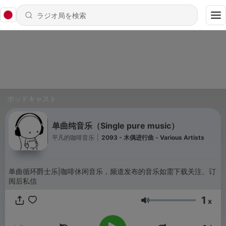
ポッドキャスト
单曲纯音乐（Single pure music）
平凡的咖啡音乐
|
2093 - 木偶进行曲 - Various Artists
单曲循环爵士乐|咖啡休闲音乐，频道发布的音乐如需下载关注、订
阅后私信
1
x
音量