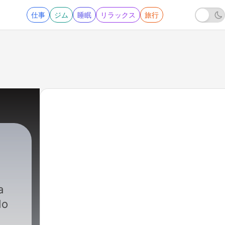
仕事
ジム
睡眠
リラックス
旅行
a
do