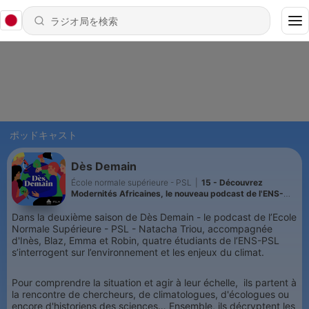
ポッドキャスト
Dès Demain
École normale supérieure - PSL
|
15 - Découvrez
Modernités Africaines, le nouveau podcast de l'ENS-
PSL
Dans la deuxième saison de Dès Demain - le podcast de l’Ecole
Normale Supérieure - PSL - Natacha Triou, accompagnée
d'Inès, Blaz, Emma et Robin, quatre étudiants de l’ENS-PSL
s’interrogent sur l’environnement et les enjeux du climat.
Pour comprendre la situation et agir à leur échelle, ils partent à
la rencontre de chercheurs, de climatologues, d'écologues ou
encore d'historiens des sciences… Ensemble, ils décryptent les