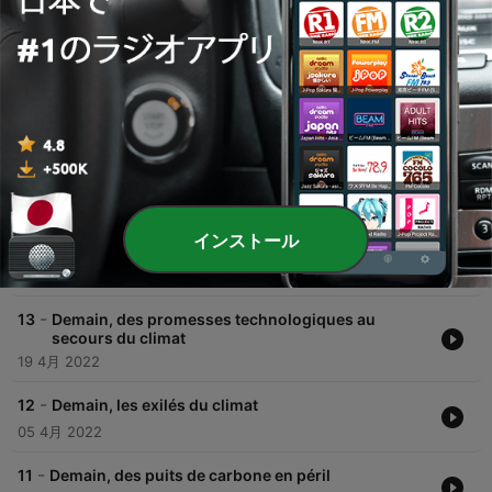
00:00
00:00
エピソード
-
15
Découvrez Modernités Africaines, le nouveau
podcast de l'ENS-PSL
18 1月 2023
インストール
-
14
Demain, le futur à bras le corps
03 5月 2022
-
13
Demain, des promesses technologiques au
secours du climat
19 4月 2022
-
12
Demain, les exilés du climat
05 4月 2022
-
11
Demain, des puits de carbone en péril