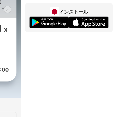
t
 to
インストール
 and
1
x
:00