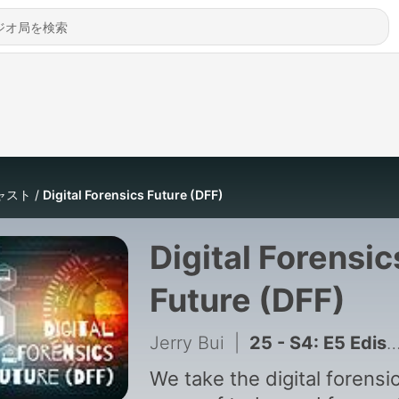
ャスト
Digital Forensics Future (DFF)
Digital Forensic
Future (DFF)
Jerry Bui
|
25 - S4: E5 Ediscovery Day—Career Advice from DFIR and ED Veterans
We take the digital forensi