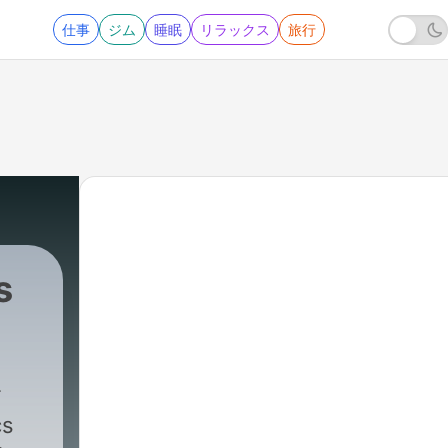
仕事
ジム
睡眠
リラックス
旅行
s
cs