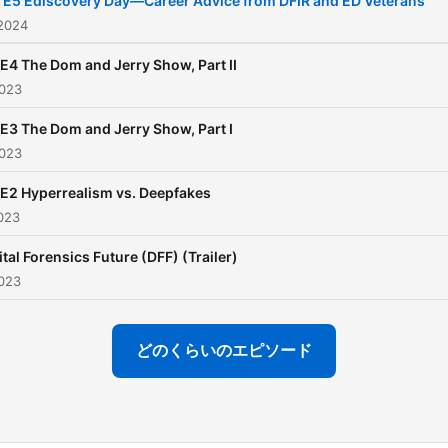
 E5 Ediscovery Day—Career Advice from DFIR and ED Veterans
2024
E4 The Dom and Jerry Show, Part II
023
E3 The Dom and Jerry Show, Part I
023
E2 Hyperrealism vs. Deepfakes
023
ital Forensics Future (DFF) (Trailer)
023
どのくらいのエピソード