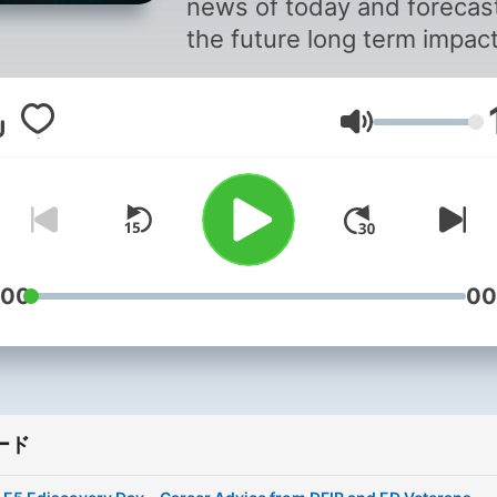
news of today and forecas
the future long term impact
our industry, both positive
negative.
音量
:00
00
ード