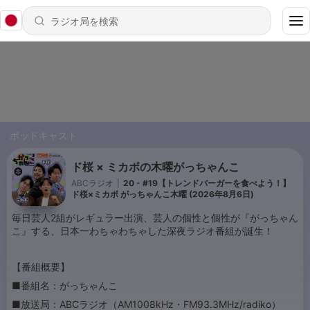
ポッドキャスト
ド桜 × ミカボの木曜がっちゃんこ
ABCラジオ
|
20 - #19【トレンドバーガーを食べよう！】
ド桜×ミカボ がっちゃんこ木曜 (2026年8月6日)
毎日芸人2組がレギュラー出演、芸人の個性と個性が『がっちゃん
こ』する、日本一わちゃわちゃした深夜ラジオ番組が誕生！
【番組概要】
■番組名：がっちゃんこ
■放送局：ABCラジオ（AM1008kHz・FM93.3MHz/radiko）