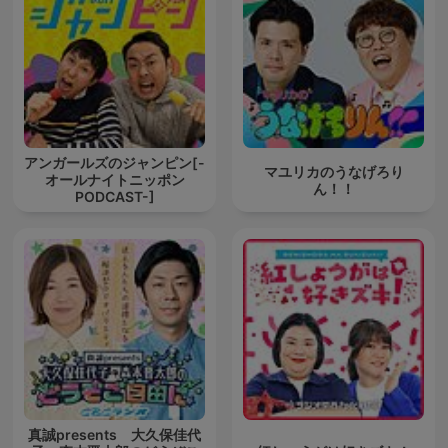
アンガールズのジャンピン[-
マユリカのうなげろり
オールナイトニッポン
ん！！
PODCAST-]
真誠presents 大久保佳代