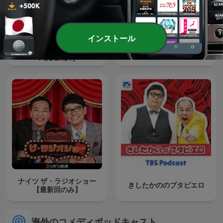
インストール
蛙亭のトノサマラジオ[オー
金曜JUNK バナナマンのバナ
ルナイトニッポン
ナムーンGOLD
PODCAST]
ナイツ ザ・ラジオショー
きしたかののブタピエロ
【最新回のみ】
海外のコメディポッドキャスト