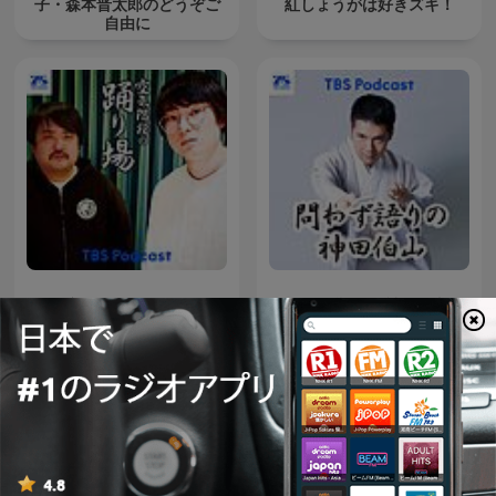
子・森本晋太郎のどうぞご
紅しょうがは好きズキ！
自由に
空気階段の踊り場
問わず語りの神田伯山