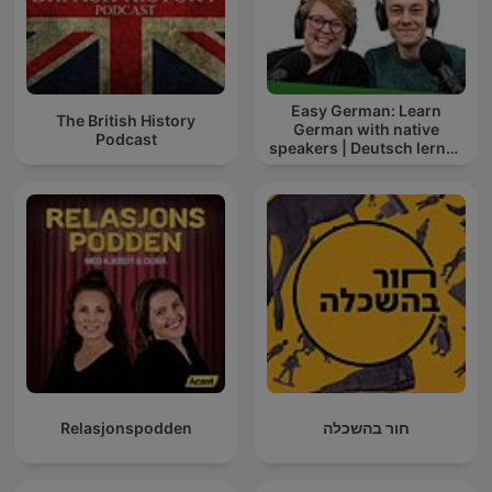
Easy German: Learn
The British History
German with native
Podcast
speakers | Deutsch lernen
mit Muttersprachlern
Relasjonspodden
חור בהשכלה