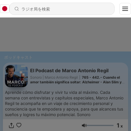
ポッドキャスト
El Podcast de Marco Antonio Regil
Sonoro | Marco Antonio Regil
|
765 - 442.- Cuando el
amor también significa soltar: Alzheimer - Alan Slim y
Marco Antonio Regil
Aprende cómo disfrutar y vivir tu vida al máximo. Cada
semana con entrevistas y capítulos especiales, Marco Antonio
Regil te acompaña en un viaje de crecimiento personal y
consciencia que te empodera y apoya, para que alcances tus
sueños y logres tu máximo potencial. Sonoro
1
x
音量