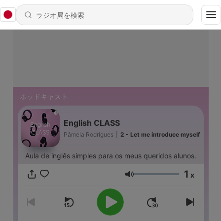
ポッドキャスト
English CLASS
Pâmela Rodrigues
|
2 - Let me introduce myself
Aula de inglês simples para os meus queridos alunos.
1
x
音量