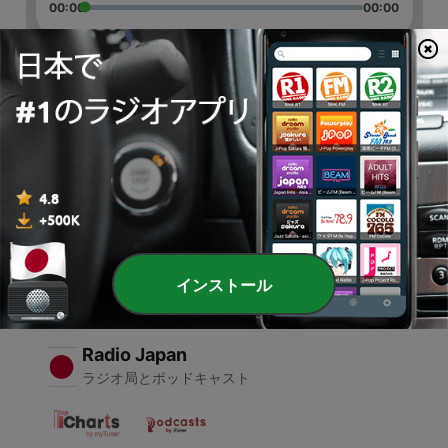
00:00
00:00
エピソード
-
2
Let me introduce myself
01 2月 2021
-
1
COMO USAR AS IF-CLAUSES
28 9月 2020
インストール
Radio Japan
ラジオ局とポッドキャスト