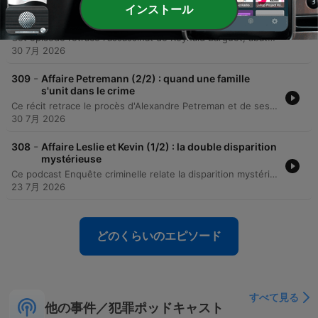
-
インストール
310
Affaire Petremann (1/2) : quand une famille s'unit
dans le crime
Cet épisode retrace l'assassinat de Reynald Barguet, abattu par balle dans sa caravane en février 2016. L'enquête révèle l'implication de son ex-compagne Coralie et de son nouveau compagnon Alexandre Petroman, ce dernier ayant avoué avoir orchestré le meurtre pour protéger Coralie. L'investigation explore également la thèse d'une manipulation par la belle-mère, Valérie Andrieux. Les enquêteurs soupçonnent que cette dernière soit le véritable cerveau de l'opération, s'appuyant sur des indices tels que des achats suspects et une communication intense avec Alexandre Petroman la nuit des faits.
30 7月 2026
-
309
Affaire Petremann (2/2) : quand une famille
s'unit dans le crime
Ce récit retrace le procès d'Alexandre Petreman et de ses co-accusés pour l'assassinat de Reynald. À travers les témoignages bouleversants des familles, les contradictions des accusés et les accusations graves portées par Coralie, l'audience met en lumière la tragédie humaine derrière l'acte criminel. L'épisode détaille également le verdict final, précisant les peines de prison prononcées pour Alexandre Petreman et Valérie Andrieux. Le récit se conclut sur l'émotion intense des familles impliquées et un échange poignant entre le père de la victime et celui de l'accusé à l'issue de l'audience.
30 7月 2026
-
308
Affaire Leslie et Kevin (1/2) : la double disparition
mystérieuse
Ce podcast Enquête criminelle relate la disparition mystérieuse de Leslie Hurlbeck et Kevin en novembre 2022. L'enquête explore les premiers doutes des proches, l'implication suspecte de leur ami Tom dans un contexte de jalousie amoureuse, ainsi que la découverte d'effets personnels et d'indices troublants à Puy-Raveau.
23 7月 2026
どのくらいのエピソード
すべて見る
他の事件／犯罪ポッドキャスト