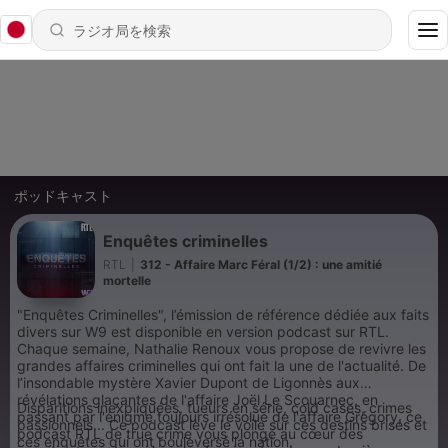
ポッドキャスト
Enquêtes criminelles
RTL
|
312 - Affaire Marc Féral (1/2) : une amitié
mortelle
"Enquêtes Criminelles", l’émission de référence dédiée aux faits
divers sur W9 est disponible en version podcast sur RTL.
Chaque semaine, Nathalie Renoux vous propose de revivre les
grandes affaires criminelles qui ont fait la une de l'actualité. De
l’insondable mystère Xavier Dupont de Ligonnès aux
révélations glaçantes de l'affaire Joël Le Scouarnec, en
Disparitions inexpliquées, tueurs en série, cold cases, crimes
passant par l'énigme toujours irrésolue de l'affaire Grégory, ce
passionnels... Ce podcast lève le voile sur ces destins brisés et
podcast RTL de true crime vous plonge au cœur des
ces enquêtes qui ont bouleversé la nation.