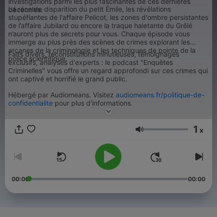
investigations parmi les plus fascinantes de ces dernières
La récente disparition du petit Émile, les révélations
décennies.
stupéfiantes de l'affaire Pelicot, les zones d'ombre persistantes
de l’affaire Jubilard ou encore la traque haletante du Grêlé
n’auront plus de secrets pour vous. Chaque épisode vous
immerge au plus près des scènes de crimes explorant les
arcanes de la criminologie et les techniques de pointe de la
Faits divers, reconstitutions minutieuses, témoignages
police scientifique.
exclusifs, analyses d'experts : le podcast "Enquêtes
Criminelles" vous offre un regard approfondi sur ces crimes qui
ont captivé et horrifié le grand public.
Hébergé par Audiomeans. Visitez
audiomeans.fr/politique-de-
confidentialite
pour plus d'informations.
1
x
音量
00:00
00:00