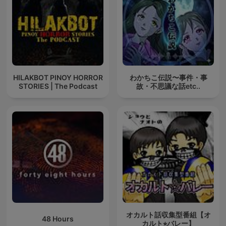
HILAKBOT PINOY HORROR
わかちこ伝説〜事件・事
STORIES | The Podcast
故・不思議な話etc..
オカルト話収集型番組【オ
48 Hours
カルト⭐︎バレー】