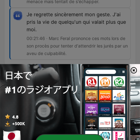
menace mais tentait de s'échapper.
Je regrette sincèrement mon geste. J'ai
pris la vie de quelqu'un qui valait plus que
moi.
00:21:46 · Marc Feral prononce ces mots lors de
son procès pour tenter d'attendrir les jurés par un
aveu de culpabilité.
エピソード
-
312
Affaire Marc Féral (1/2) : une amitié mortelle
Cet épisode retrace l'enquête sur l'assassinat de Jean-Paul Chardenou par Marc Feral, révélant comment le suspect a manipulé les enquêteurs en utilisant l'identité de sa victime pour envoyer des menaces. L'enquête explore également l'obsession de Feral pour une femme nommée Martine et les soupçons de meurtres en série liés à la disparition d'un gendarme. Le récit détaille les preuves balistiques démontrant que Marc Feral a mis en scène une tentative de suicide pour masquer une exécution préméditée. Enfin, l'épisode revient sur son procès à Rodez, où l'accusé a tenté une stratégie de mea culpa avant d'être condamné à 24 ans de réclusion criminelle.
06 8月 2026
-
311
Affaire Marc Féral (2/2) : une amitié mortelle
Ce récit retrace l'histoire du meurtre de Jean-Paul Chardenou, un garagiste abattu en 2010 par son ami Marc Feral. L'enquête explore les mobiles passionnels liés à Martine, l'ex-compagne de l'assassin et nouvelle amante de la victime. L'épisode détaille les motivations de Marc Feral, marquées par une trahison amoureuse et un harcèlement téléphonique humiliant. Les tensions et les menaces perçues ont finalement conduit à l'affrontement fatal au garage des Chardenou.
06 8月 2026