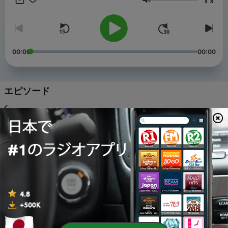
x
み聞かせ ＃童話 ＃昔話 ＃アンデルセン童話 ＃グリム童話 ＃
音量
イソップ寓話 ＃教育 ＃子供向け ＃ポッドキャスト ＃オー
ディオブック
00:00
00:00
エピソード
-
281
アンデルセン童話「赤いくつ」後編
06 9月 2024
-
280
アンデルセン童話「赤いくつ」前編
02 9月 2024
-
279
アンデルセン童話「空飛ぶトランク」後編
30 8月 2024
-
278
アンデルセン童話「空飛ぶトランク」前編
27 8月 2024