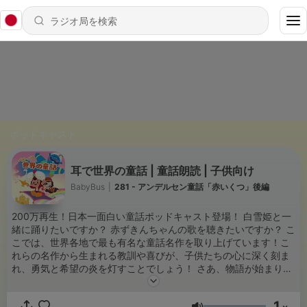
ポッドキャスト
耳で世界の童話 | 童話朗読 | 子供向け
BabyBus
|
281 - アンデルセン童話「赤いくつ」後編
200万再生！日本一面白い童話ポッドキャスト登場！ 白雪姫と一
緒に踊りたいですか？ 赤ずきんちゃんの歌を聴きたいですか？ こ
こでは、世界各地で最も有名な童話名作を取り上げています！こ
れらの名作から生まれる教訓や喜びが、子供たちの心に深く刻ま
れ、勇気と希望の炎を灯すことでしょう！ さあ、物語が始まりま
すよ！不思議な童話の世界へ一緒に飛び込みましょう！ 毎週月・
金配信！ ＃ベビーバス ＃babybus ＃おやすみ ＃朗読 ＃読
1