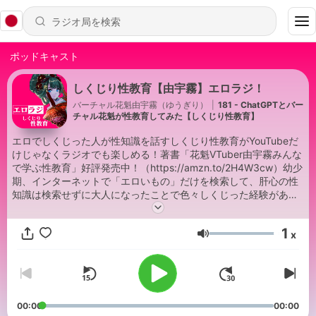
ポッドキャスト
しくじり性教育【由宇霧】エロラジ！
バーチャル花魁由宇霧（ゆうぎり）
|
181 - ChatGPTとバー
チャル花魁が性教育してみた【しくじり性教育】
エロでしくじった人が性知識を話すしくじり性教育がYouTubeだ
けじゃなくラジオでも楽しめる！著書「花魁VTuber由宇霧みんな
で学ぶ性教育」好評発売中！（https://amzn.to/2H4W3cw）幼少
期、インターネットで「エロいもの」だけを検索して、肝心の性
知識は検索せずに大人になったことで色々しくじった経験があり
ます。あの頃の自分みたいに「エロいもの」を積極的に見たい人
にこそ性知識を持ち帰って欲しい想いで「わかりやすくエッチな
1
x
話+性知識」という構成にしてあります。タイトルなどでご不快
音量
な想いをされた方には大変申し訳ございません。いつか、こうい
うタイトルじゃなくても誰もが身近に性知識を得られる環境が整
う日を目指して活動してまいります。
00:00
00:00