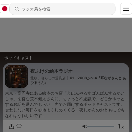
ポッドキャスト
夜ふけの絵本ラジオ
北欧、暮らしの道具店
|
61 - 2608_vol.4『耳ながさんと あ
ひるさん』
東京・高円寺にある絵本のお店「えほんやるすばんばんするかい
しゃ」を営む荒木健太さんに、ちょっと不思議で、どこかホッと
するお話を選んでもらい、声でお届けするポッドキャストです。
せわしない毎日を心地よくしめくくる、夜じかんのおともにでも
なればうれしいです。
1
x
音量