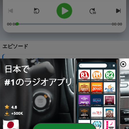
00:00
00:00
エピソード
-
61
2608_vol.4『耳ながさんと あひるさん』
31 7月 2026
-
60
2607_vol.3『山ねこホテル』
30 6月 2026
-
59
2606_vol.2『こどもの すきな かみさま』
01 6月 2026
-
58
2605_vol.1『すてきなサーカス』
01 5月 2026