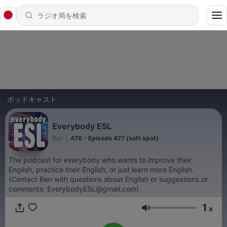
ポッドキャスト
Everybody ESL
Ben
|
478 - Episode 477 (soft spot)
The podcast for everybody who wants to improve their
English, practice their English, or just learn more English.
(Contact Ben with questions about English or suggestions or
comments: EverybodyESL@gmail.com)
1
x
音量