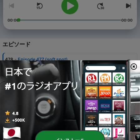
00:00
00:00
エピソード
-
478
Episode 477 (soft spot)
Mon, 3 Aug 2026 16:00:00 +0000
-
477
Episode 476 (the noun ending -ee)
27 7月 2026
-
476
Episode 475 (go to the dogs)
20 7月 2026
-
475
Episode 474 (truth be told)
13 7月 2026
-
474
Episode 473 (neck of the woods)