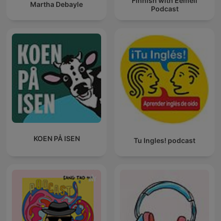
Finnish with Eemeli
Martha Debayle
Podcast
KOEN PÅ ISEN
Tu Ingles! podcast