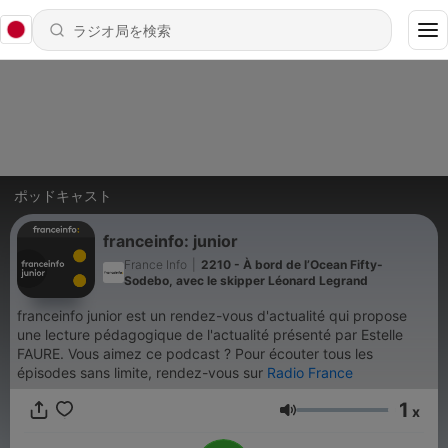
ポッドキャスト
franceinfo: junior
France Info
|
2210 - À bord de l’Ocean Fifty-
Sodebo, avec le skipper Léonard Legrand
franceinfo junior est un rendez-vous d'actualité qui propose
une lecture pédagogique de l'actualité présenté par Estelle
FAURE. Vous aimez ce podcast ? Pour écouter tous les
épisodes sans limite, rendez-vous sur
Radio France
1
x
音量