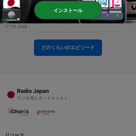
24 7月 2026
インストール
-
93
#237_2 髙塚大夢&池﨑理人/ゲスト：河野純喜
（JO1）
17 7月 2026
どのくらいのエピソード
Radio Japan
ラジオ局とポッドキャスト
リソース