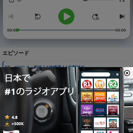
x
音量
00:00
00:00
エピソード
-
97
#239_2 西洸人&池﨑理人&佐野雄大
31 7月 2026
-
96
#239_1 藤牧京介&木村柾哉&松田迅
31 7月 2026
-
95
#238_2 髙塚大夢&田島将吾&尾崎匠海
24 7月 2026
-
94
#238_1 木村柾哉&後藤威尊/ゲスト：ヤバイTシャツ
屋さん