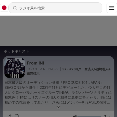
ポッドキャスト
From INI
JAPAN FM NETWORK
|
97 - #239_2 西洸人&池﨑理人&
佐野雄大
日本最大級のオーディション番組「PRODUCE 101 JAPAN」
SEASON2から誕生！2021年11月にデビューした、今大注目の11
人組グローバルボーイズグループINIが、ラジオパーソナリティに
初就任！ 時にはリスナーの悩みや相談に真剣に答えたり、時には
初めての挑戦をしてみたり、さらにはメンバーそれぞれの個性を
活かした個人コーナーが誕生したり!? 今までにないほどINIに近づ
ける2時間のプログラムです。
1