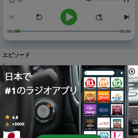
x
Shirakawa・ichi
音量
00:00
00:00
エピソード
-
368
反抗期も終わり…
26 7月 2026
-
367
犬の面倒
20 7月 2026
-
366
歩こう
12 7月 2026
-
365
秘境・奥多摩へ
05 7月 2026