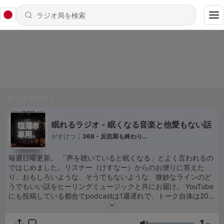
ポッドキャスト
眠れるラジオ - 眠くなる音楽と他愛もない話
がすけつ
|
368 - 反抗期も終わり…
毎週日曜更新。 「声を聴いていると眠くなる」とよく言われるの
ではじめました。リスナー（けすなー）からのお便りに答えた
り、おもしろいような、そうでもないような、微妙なラインのど
うでもいい話をヒーリングミュージックと共にお届け。 YouTube
にも投稿している都合でpodcastは1週遅れで、トーク自体は20秒
頃からスタートします。 最新話の視聴やお便りはこちらへ：
https://linktr.ee/gaskets イラスト：葵山わさび BGM：Kanako
1