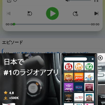
1
x
ます！ ＜メッセージフォーム＞https://x.gd/9NyMv ＜番組グッ
音量
ズの販売ページはこちらです！＞
https://eshop.fujitv.co.jp/fs/fujitv/c/B012010
00:00
00:00
エピソード
-
141
#141 鼻声が治らない / 平成の思い出〜ナルミヤブラ
ンド・メイキングトイ〜
31 7月 2026
-
140
#140 祝！すみ黙本発売！＆映画『急に具合が悪くな
る』(今更観た)
25 7月 2026
-
139
#139 鼻中隔湾曲症手術 体験記
17 7月 2026