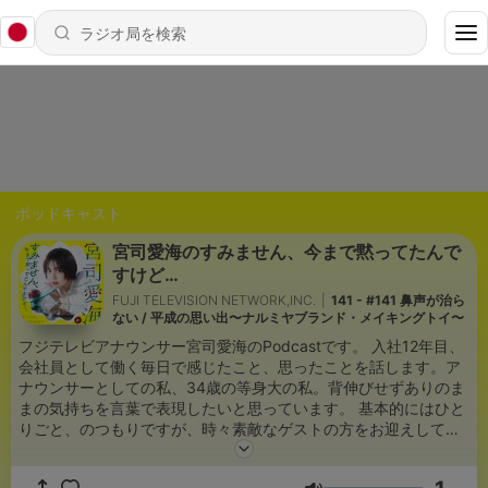
ポッドキャスト
宮司愛海のすみません、今まで黙ってたんで
すけど…
FUJI TELEVISION NETWORK,INC.
|
141 - #141 鼻声が治ら
ない / 平成の思い出〜ナルミヤブランド・メイキングトイ〜
フジテレビアナウンサー宮司愛海のPodcastです。 入社12年目、
会社員として働く毎日で感じたこと、思ったことを話します。ア
ナウンサーとしての私、34歳の等身大の私。背伸びせずありのま
まの気持ちを言葉で表現したいと思っています。 基本的にはひと
りごと、のつもりですが、時々素敵なゲストの方をお迎えしてい
くつもりです。 また、リスナーの皆さまからのメッセージや叱咤
激励も織り交ぜながら、素敵な番組を作っていきたいと思ってい