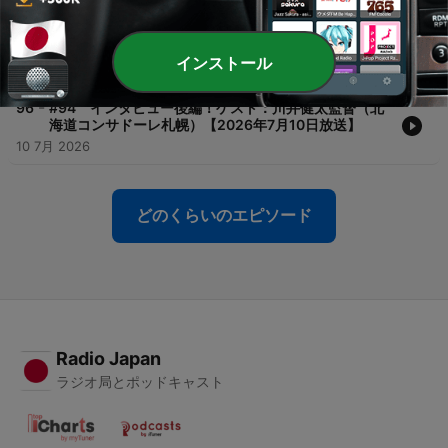
-
97
#95 パートナー企業さんいらっしゃい！／雪印メグ
ミルクスキー部 一戸くる実選手、櫻井羽奈選手登場！
【2026年7月17日放送】
インストール
17 7月 2026
-
96
#94 インタビュー後編！ゲスト：川井健太監督（北
海道コンサドーレ札幌）【2026年7月10日放送】
10 7月 2026
どのくらいのエピソード
Radio Japan
ラジオ局とポッドキャスト