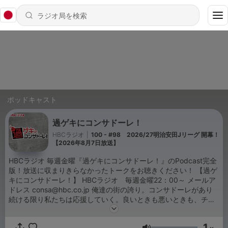
ポッドキャスト
過ゲキにコンサドーレ！
HBCラジオ
|
100 - #98 2026/27明治安田Jリーグ 開幕！
【2026年8月7日放送】
HBCラジオ 毎週金曜『過ゲキにコンサドーレ！』のPodcast完全
版！放送に収まりきらなかったトークをお聴きください！ 【過ゲ
キにコンサドーレ！】 HBCラジオ 毎週金曜22：00～ メールア
ドレス consa@hbc.co.jp 俺達の街の誇り。コンサドーレがあり
続ける限り私たちは応援していく。良いときも悪いときも、チー
ムを称え、檄を飛ばすこともあるだろう。私たちは新しい景色を
見に、サポーターと共に戦い続けます。お待たせしてしまいまし
1