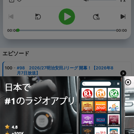
x
た。HBCラジオはコンサドーレ応援番組を始動します。
音量
00:00
00:00
エピソード
-
100
#98 2026/27明治安田Jリーグ 開幕！【2026年8
月7日放送】
07 8月 2026
-
99
#97 ゲスト：札幌大学 サッカー部 澤田恒監督
【2026年7月31日放送】
31 7月 2026
-
98
#96 真田蓮司選手 加入内定！【2026年7月24日放
送】
24 7月 2026