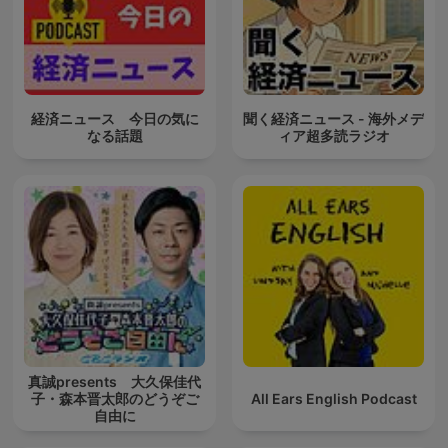
経済ニュース 今日の気に
聞く経済ニュース - 海外メデ
なる話題
ィア超多読ラジオ
真誠presents 大久保佳代
子・森本晋太郎のどうぞご
All Ears English Podcast
自由に