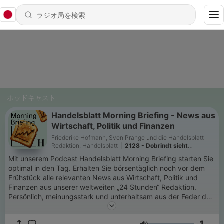
ポッドキャスト
Handelsblatt Morning Briefing - News aus
Wirtschaft, Politik und Finanzen
Friederike Hofmann, Sven Prange und die Handelsblatt
Redaktion, Handelsblatt
|
2128 - Dobrindt sieht
„hybrides Anschlagsszenario“ / Amerikas KI-Boom füllt
Mit unserem Podcast Handelsblatt Morning Briefing starten Sie
deutsche Auftragsbücher
optimal in den Tag. Erhalten Sie börsentäglich noch vor dem
Frühstück alle relevanten News aus Wirtschaft, Politik und
Finanzen aus unserer weltweiten „24 Stunden“ Redaktion.
Persönlich, meinungsstark und unterhaltsam aus der Feder der
Handelsblatt-Autoren Sven Prange und Friederike Hofmann.
Jetzt neu: Jeden Samstagmorgen erscheint in diesem Kanal