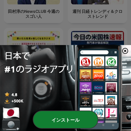
田村淳のNewsCLUB 今週の
週刊 日経トレンディ＆クロ
スゴい人
ストレンド
楽天証券PRESENTS 先取り
今日の米国株速報
★マーケットレビュー
インストール