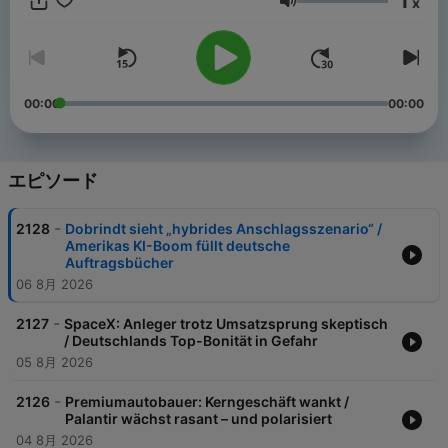
1
x
eine Bonus-Folge: "Morning Briefing Insight". Reflektieren Sie
音量
gemeinsam mit der Handelsblatt-Chefredaktion und den
Morning-Briefing-Autoren die Woche. Warum haben wir so
berichtet? Und welche Geschichte hat es vielleicht nicht ins
Handelsblatt geschafft? Abwechselnde Redaktionsmitglieder
geben Ihnen außerdem spannende Einblicke in die Debatten
00:00
00:00
der größten Wirtschaftsredaktion Deutschlands. Morning
Briefing Insight ist ein Podcast exklusiv für Handelsblatt
Abonnentinnen und Abonnenten. Das Handelsblatt Morning
Briefing können Sie börsentäglich und kostenfrei auch als
エピソード
Newsletter genießen – ganz bequem jeden Morgen in Ihrem
Postfach. [Jetzt anmelden!]
-
2128
Dobrindt sieht „hybrides Anschlagsszenario“ /
(https://www.handelsblatt.com/service-angebote/newsletter/)
Amerikas KI-Boom füllt deutsche
Wenn Sie inhaltliche und redaktionelle Anmerkungen, Fragen,
Auftragsbücher
Kritik oder Lob haben, schreiben Sie unseren Autoren gern per
06 8月 2026
E-Mail: mail@morningbriefing.de FAQs zu unseren exklusiven
Handelsblatt-Podcasts für Abonnentinnen und Abonnenten
-
2127
SpaceX: Anleger trotz Umsatzsprung skeptisch
finden Sie hier: [www.handelsblatt.com/podcast-faq]
/ Deutschlands Top-Bonität in Gefahr
(www.handelsblatt.com/podcast-faq)
05 8月 2026
-
2126
Premiumautobauer: Kerngeschäft wankt /
Palantir wächst rasant – und polarisiert
04 8月 2026