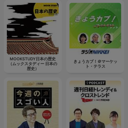
MOOKSTUDY日本の歴史
きょうカブ！＠マーケッ
（ムックスタディー 日本の
ト・テラス
歴史）