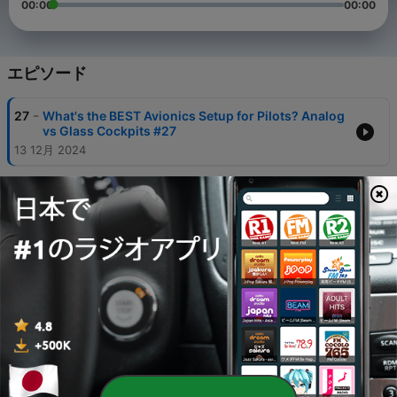
00:00
00:00
エピソード
-
27
What's the BEST Avionics Setup for Pilots? Analog
vs Glass Cockpits #27
13 12月 2024
-
26
TC-12B Huron: The Forgotten Legend of Pima Air &
Space Museum #26
15 11月 2024
-
25
How This Pilot Survived The Longest Solo Flight
EVER! Solar Impulse 2 #25
25 10月 2024
-
24
Can We Electrify Aviation? Electric vs Fuel Planes
#24
04 10月 2024
-
23
A Brief History of Nuclear Energy: From