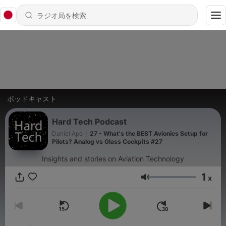
ポッドキャスト
Hard Tech Podcast
Daniel Apo
|
27 - What's the BEST Avionics Setup for
Pilots? Analog vs Glass Cockpits #27
Insights and stories on Aviation Technology
1
x
音量