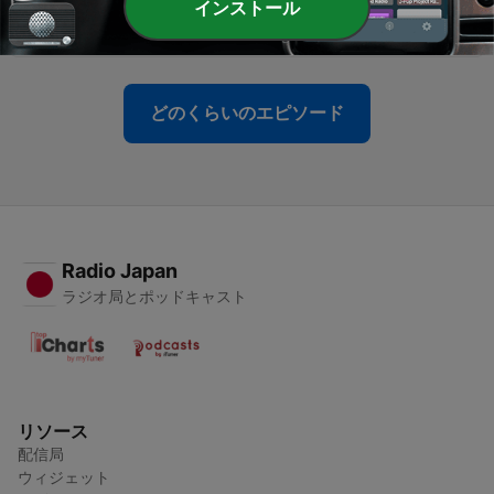
インストール
Destruction To Powering AI #23
15 9月 2024
どのくらいのエピソード
Radio Japan
ラジオ局とポッドキャスト
リソース
配信局
ウィジェット