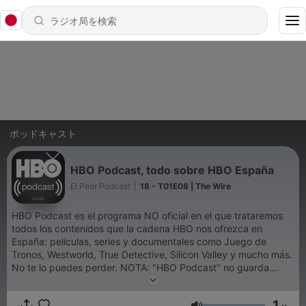
ポッドキャスト
HBO Podcast, todo sobre HBO España
El Peor Podcast
|
18 - T01E08 | The Wire
HBO Podcast es el programa NO oficial en el que trataremos
todos los contenidos que la cadena HBO nos ofrezca en
España: películas, series y documentales como Juego de
Tronos, Westworld, True Detective, Silicon Valley y mucho más.
No te lo puedes perder. NOTA: "HBO Podcast" no guarda
relación alguna con la compañía HBO (2016)
1