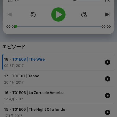
x
音量
00:00
00:00
エピソード
-
18
T01E08 | The Wire
09 5月 2017
-
17
T01E07 | Taboo
20 4月 2017
-
16
T01E06 | La Zorra de America
12 4月 2017
-
15
T01E05 | The Night Of a fondo
17 1月 2017