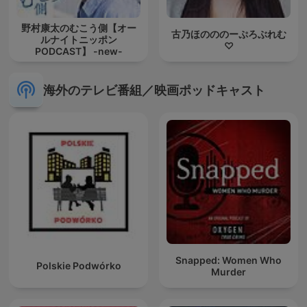
野村康太のむこう側【オー
古乃ほのののーぷろぶれむ
ルナイトニッポン
♡
PODCAST】 -new-
海外のテレビ番組／映画ポッドキャスト
Snapped: Women Who
Polskie Podwórko
Murder