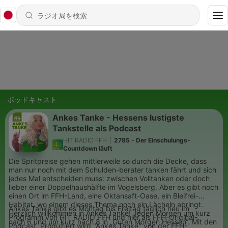
ポッドキャスト
Ankes Tanke - Hessens lustigste
Tankstelle als Podcast
HIT RADIO FFH
|
2785 - Der Einschulungs-
Countdown läuft
Die Spritpreise gehen mittlerweile so durch die Decke, dass
man nur noch mit dem Schulden-berater tanken fährt und sich
jedes Mal entscheiden muss: zwischen Volltanken oder doch
lieber einer Doppelhaushälfte im Vogelsberg. Aber es gibt noch
einen Ort im FFH-Land, eine Oktansaft-Oase, ein Bleifrei-
Habitat, wo einem dieses Thema noch ein Lächeln abringt.
Ankes Tanke gibt es Montag bis Freitag täglich neu im
Herzlich willkommen in Ankes Tanke! Jeden Morgen um kurz
Programm von HIT RADIO FFH und hier als FFH-Original-
nach 6 und um kurz nach 8 in „Guten Morgen Hessen“. Mit den
Podcast. Produziert wird "Ankes Tanke" von der FFH-