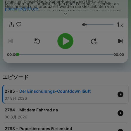
neuesten Diesel-Gags, Super-Pointen und Öl-Lachen.
Mediengruppe. Ihr habt Fragen oder Feedback, schreibt an
Geschrieben und produziert werden die Geschichten von
podcasts@ffh.de
.
unserem FFH-Comedyautor Dirk Haberkorn. Und wer spricht
eigentlich die Anke? Comedy-Stimmtalent und Moderatorin
Evren Gezer! Der Kunde von Säule 3 ist Andreas Eufinger und
1
x
den Stefan spricht Dirk Haberkorn.
音量
00:00
00:00
エピソード
-
2785
Der Einschulungs-Countdown läuft
07 8月 2026
-
2784
Mit dem Fahrrad da
06 8月 2026
-
2783
Pupertierendes Ferienkind