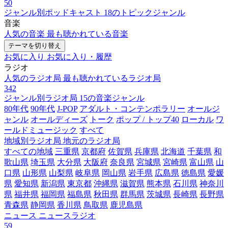
50
ジャンル別ポッドキャスト
18のトピックジャンル
音楽
人気の音楽
最も聴かれている音楽
テーマを切り替え
お気に入り
お気に入り・履歴
ラジオ
人気のラジオ局
最も聴かれているラジオ局
342
ジャンル別ラジオ局
15の音楽ジャンル
80年代
90年代
J-POP
アダルト・コンテンポラリー
オールジ
ャンル
オールディーズ
トーク
ポップ / トップ40
ローカル
ワ
ールドミュージック
すべて
地域別ラジオ局
地元のラジオ局
すべての地域
三重県
京都府
佐賀県
兵庫県
北海道
千葉県
和
歌山県
埼玉県
大分県
大阪府
奈良県
宮城県
宮崎県
富山県
山
口県
山形県
山梨県
岐阜県
岡山県
岩手県
広島県
徳島県
愛媛
県
愛知県
新潟県
東京都
沖縄県
滋賀県
熊本県
石川県
神奈川
県
福井県
福岡県
福島県
秋田県
群馬県
茨城県
長崎県
長野県
青森県
静岡県
香川県
鳥取県
鹿児島県
ニュース
ニュースラジオ
59