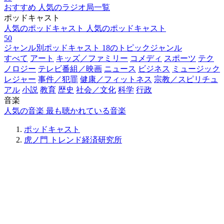
おすすめ
人気のラジオ局一覧
ポッドキャスト
人気のポッドキャスト
人気のポッドキャスト
50
ジャンル別ポッドキャスト
18のトピックジャンル
すべて
アート
キッズ／ファミリー
コメディ
スポーツ
テク
ノロジー
テレビ番組／映画
ニュース
ビジネス
ミュージック
レジャー
事件／犯罪
健康／フィットネス
宗教／スピリチュ
アル
小説
教育
歴史
社会／文化
科学
行政
音楽
人気の音楽
最も聴かれている音楽
ポッドキャスト
虎ノ門 トレンド経済研究所