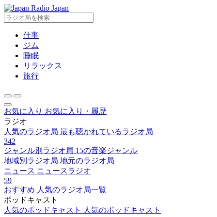
Radio Japan
仕事
ジム
睡眠
リラックス
旅行
お気に入り
お気に入り・履歴
ラジオ
人気のラジオ局
最も聴かれているラジオ局
342
ジャンル別ラジオ局
15の音楽ジャンル
地域別ラジオ局
地元のラジオ局
ニュース
ニュースラジオ
59
おすすめ
人気のラジオ局一覧
ポッドキャスト
人気のポッドキャスト
人気のポッドキャスト