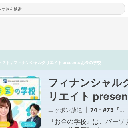
ャスト
フィナンシャルクリエイト presents お金の学校
フィナンシャル
リエイト presen
お金の学校
ニッポン放送
|
74 - #73『ペアローン』
『お金の学校』は、パーソ