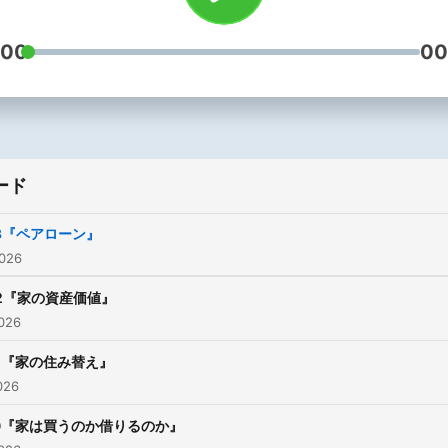
:00
00
ード
73『ペアローン』
026
72『家の資産価値』
026
71『家の住み替え』
026
70『家は買うのか借りるのか』