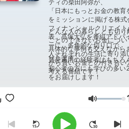
ティの柴田阿弥が、
「日本にもっとお金の教育
をミッションに掲げる株式
フィナンシャルクリエイト
どんな人の暮らしとも切り
表、髙塚大弘を番組アドバ
ことのできないお金につい
ーに、多角的な切り口で、
具体的な事例も交えながら
人それぞれの生活に寄り添
りします。
資産運用の経験者はもちろ
がら賢いお金との付き合い
初心者の方にも学びの多い2
考える番組です！
をお届けします！
音量