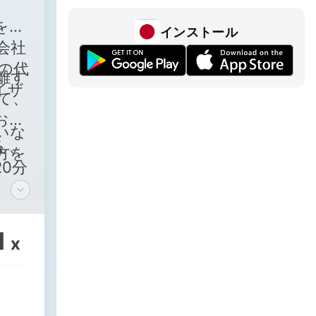
を」
インストール
会社
の代
離す
イザ
て、
お送
いな
ん、
方を
0分
1
x