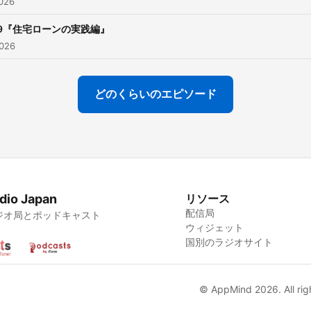
026
69『住宅ローンの実践編』
026
どのくらいのエピソード
dio Japan
リソース
配信局
ジオ局とポッドキャスト
ウィジェット
国別のラジオサイト
© AppMind 2026. All rig