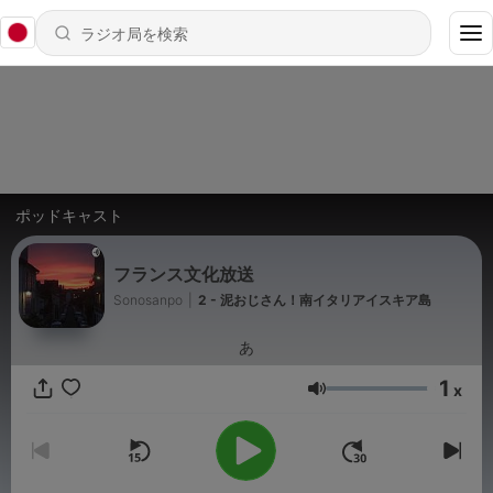
ポッドキャスト
フランス文化放送
Sonosanpo
|
2 - 泥おじさん！南イタリアイスキア島
あ
1
x
音量