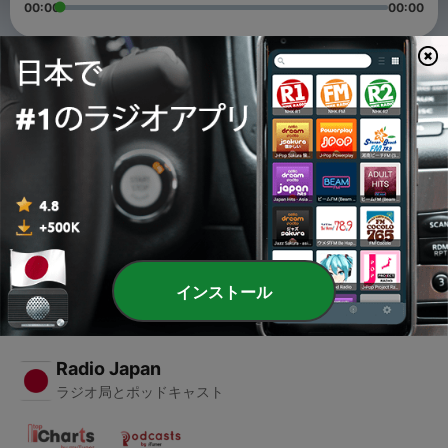
00:00
00:00
エピソード
-
2
泥おじさん！南イタリアイスキア島
16 5月 2020
-
1
フランス文化放送🇫🇷極寒ドイツの温泉は混浴だっ
た！？バーデンバーデンの旅！
09 5月 2020
インストール
Radio Japan
ラジオ局とポッドキャスト