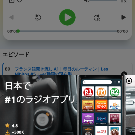
1
x
めたい 通勤中、家事をしながら、寝る前など、自分のペースで繰
音量
り返し聞いてください。 先生と実際にフランス語を練習したい方
には、初心者向けオンラインレッスンもご用意しています。 🇫🇷
オンラインレッスン・無料相談 https://www.norubi.com/
NORUBI L’ÉCOLE フランス語教室
00:00
00:00
エピソード
-
89
フランス語聞き流し A1｜毎日のルーティン｜Les
Nibitos #5・-er動詞の現在形
02 8月 2026
-
88
【聞き流しOK】さよなら｜Le café de Sara（仏検3
級〜2級）
30 7月 2026
-
87
フランス語聞き流し A1｜森のきのこ “Les
champignons”｜Les Nibitos #4
26 7月 2026