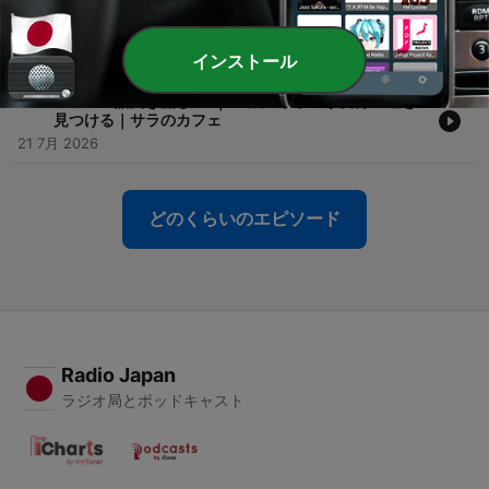
-
86
フランス語聞き流し A1｜カフェ・グルマン｜サラのカ
フェ #4・-er動詞の現在形
23 7月 2026
インストール
-
85
フランス語聞き流し A1｜23歳のサトミが自分の道を
見つける｜サラのカフェ
21 7月 2026
どのくらいのエピソード
Radio Japan
ラジオ局とポッドキャスト