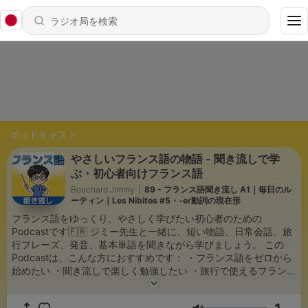
ポッドキャスト
やさしいフランス語の物語 - 聞き流しで学
ぶ・初心者向けフランス語
Bouchard Jimmy
|
89 - フランス語聞き流し A1｜毎日のル
ーティン｜Les Nibitos #5・-er動詞の現在形
フランス語をゆっくり、やさしく学びたい初心者のための
Podcastです🇫🇷 ジミー先生と一緒に、短い物語、日常会話、旅
行フレーズ、発音、基本単語を聞きながら学びましょう。 この
Podcastは、こんな方におすすめです： ・フランス語をゼロから
始めたい ・聞き流しで楽しく勉強したい ・旅行で使えるフランス
語を覚えたい ・発音やリスニングに慣れたい ・仏検5級〜4級、
DELF A1レベルを勉強したい ・大人になってからフランス語を始