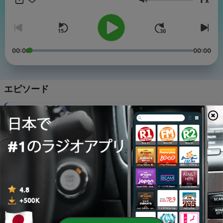
x
だけでなく、実際にフランス語で面白い人になりましょう。 フラ
音量
ンス語を学習するための音声のみのツールとして、運転、ウォー
キング、または家事に最適です。 このポッドキャストは、
DuoLingo などのアプリを使用している場合でも、フランス語の
クラスに登録している場合でも、現在の語学学習を補うのに最適
です。 初心者の場合は、優れたフランス語入門コースに加えてこ
00:00
00:00
のツールを使用することをお勧めします。 フランス語学習アクセ
ラレーターは、言語への愛のために、言語愛好家と世界旅行者に
よって作成されました。 すべてのエピソードには字幕が付いてい
ます。 (ポッドキャストプレーヤーがサポートしている場合)
エピソード
-
70
フランス語を学ぶ: バーで
11 6月 2024
-
69
フランス語を学ぶ: 命令する 3
28 5月 2024
-
68
フランス語を学ぶ: 紛争解決 2
14 5月 2024
-
67
フランス語を学ぶ: 紛争解決
30 4月 2024