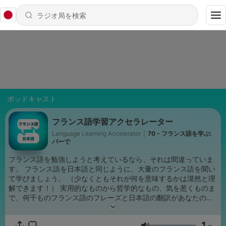
ポッドキャスト
フランス語学習アクセラレーター
Language Learning Accelerator
|
70 - フランス語を学ぶ:
バーで
フランス語を勉強しようと考えているなら、それは間違っていま
す。 フランス語を日本語と同じように、大量のフランス語を聞い
て学びましょう。 （少なくともそれが何を意味するかは漠然と理
解できます！） 実用的なものから哲学的なもの、気を惹くものま
で、何千ものフランス語のフレーズと日本語の翻訳があなたの脳
に直接提示されます。 フレーズだけで、つなぎ目はありません。
フランス語の基礎をはるかに超えて、コミュニケーションを図る
1