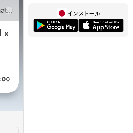
hats
インストール
1
x
ongoLife
o_no_kai
:00
m/nihongo_no_kai_japan/
/c/somewhatjp
hatjp