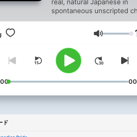
real, natural Japanese in
spontaneous unscripted c
between Japanese and
Canadian Imagine you're
音量
overhearing something in
Japanese Youtube:
https://youtube.com/c/Nih
Twitter:
https://twitter.com/nihong
Instagram:
:00
00
https://www.instagram.co
Youtube (Alex):
https://www.youtube.com
Twitter (Alex):
ード
https://twitter.com/somew
Instagram (Alex):