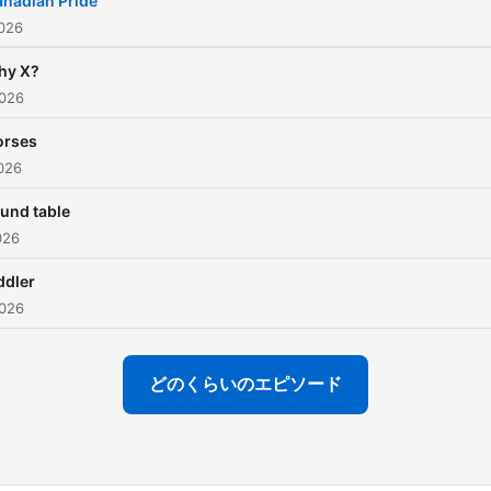
nadian Pride
https://instagram.com/som
026
hy X?
026
orses
026
und table
026
ddler
026
どのくらいのエピソード