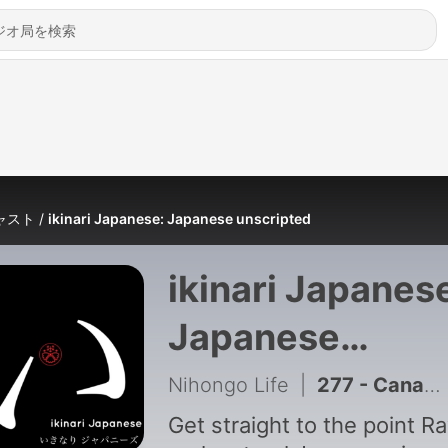
ャスト
ikinari Japanese: Japanese unscripted
ikinari Japanes
Japanese
unscripted
Nihongo Life
|
277 - Canadian Pride
Get straight to the point Raw,