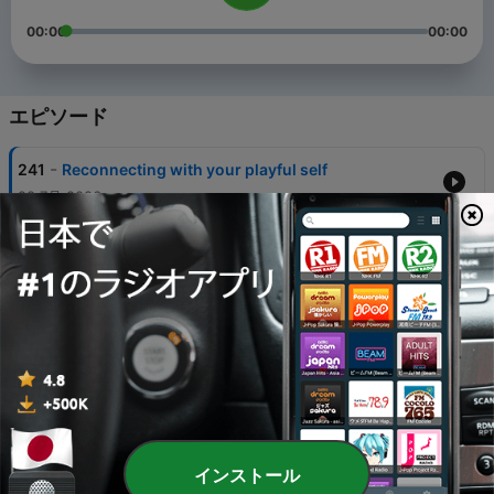
00:00
00:00
エピソード
-
241
Reconnecting with your playful self
28 7月 2026
-
240
This changes everything
17 4月 2025
-
239
In grief and loss
03 11月 2024
-
238
The Father’s Love
11 9月 2023
-
237
Your life is precious
インストール
09 4月 2023