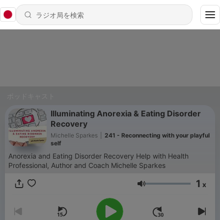
ポッドキャスト
Illuminating Anorexia & Eating Disorder
Recovery
Michelle Sparkes
|
241 - Reconnecting with your playful
self
Anorexia and Eating Disorder Recovery Help with Health
Professional, Author and Coach Michelle Sparkes
1
x
音量