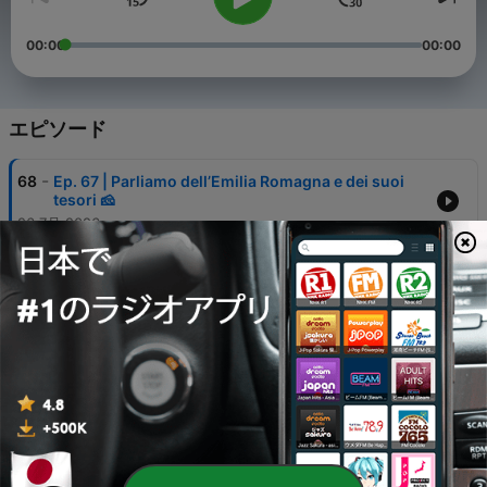
00:00
00:00
エピソード
-
68
Ep. 67 | Parliamo dell’Emilia Romagna e dei suoi
tesori 🧀
26 7月 2026
-
67
Ep. 66 | Gaia mi mette alla prova con un test ❌ ✅
19 7月 2026
-
66
Ep. 65 | Ci divertiamo con l’oroscopo e test della
personalità 😆
12 7月 2026
-
65
Ep. 64 | Giornate in Francia e ricordi d’infanzia
🇫🇷
05 7月 2026