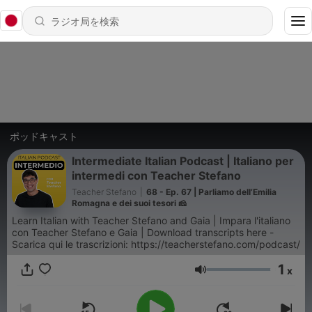
ポッドキャスト
Intermediate Italian Podcast | Italiano per
intermedi con Teacher Stefano
Teacher Stefano
|
68 - Ep. 67 | Parliamo dell’Emilia
Romagna e dei suoi tesori 🧀
Learn Italian with Teacher Stefano and Gaia | Impara l'italiano
con Teacher Stefano e Gaia | Download transcripts here -
Scarica qui le trascrizioni: https://teacherstefano.com/podcast/
1
x
音量