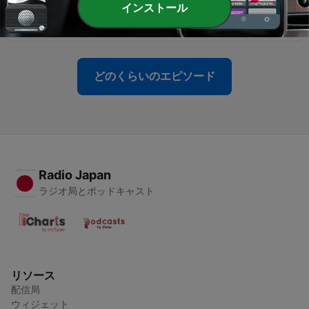
インストール
-
64
Ep. 63 | Cibi strani italiani 🤨
28 6月 2026
どのくらいのエピソード
Radio Japan
ラジオ局とポッドキャスト
リソース
配信局
ウィジェット